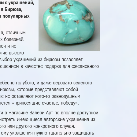
ных украшений,
я Бирюза,
и популярных
я, отличным
х болезней.
ен и не
огие высоко
 выбор украшений из бирюзы позволяет
решением в качестве подарка для ежедневного
ебесно-голубого, и даже серовато-зеленого
Бирюзы, которые представляют собой
ые не оставляют кого-то равнодушным.
яется «приносящие счастье, победу».
и в магазине Валери Арт по вполне доступной
смотреть имеющиеся авторские украшения из
го или другого конкретного случая.
этому украшения нужно тщательно защищать