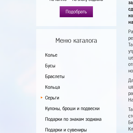
з
с
Подобрать
к
на
Ра
ре
Меню каталога
Та
ут
Колье
це
от
Бусы
но
Браслеты
Да
цв
Кольца
ра
Серьги
На
Кулоны, броши и подвески
Та
ст
Подарки по знакам зодиака
Би
Кл
Подарки и сувениры