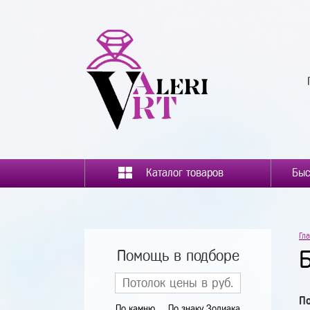
Каталог товаров
Гл
Помощь в подборе
П
По камню
По знаку Зодиака