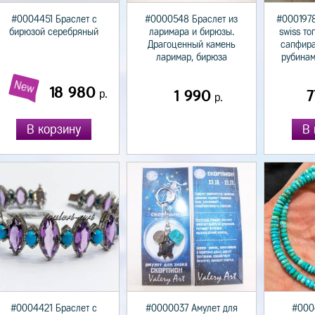
#0004451 Браслет с
#0000548 Браслет из
#0001978
бирюзой серебряный
ларимара и бирюзы.
swiss то
Драгоценный камень
сапфира
ларимар, бирюза
рубинам
New
18 980
р.
1 990
7
р.
В корзину
В 
#0004421 Браслет с
#0000037 Амулет для
#000