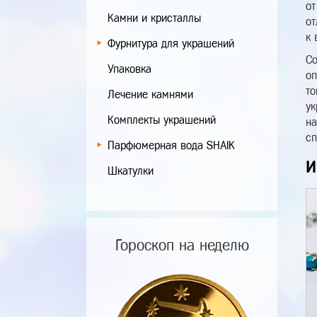
от
Камни и кристаллы
от
к 
Фурнитура для украшений
Со
Упаковка
оп
то
Лечение камнями
ук
Комплекты украшений
на
сп
Парфюмерная вода SHAIK
И
Шкатулки
Гороскоп на неделю