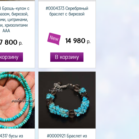
 Брошь-кулон с
#0004373 Серебряный
пазом, бирюзой,
браслет с бирюзой
ми, цитринами,
и, хризолитами
ААА
New
14 980
7 800
р.
р.
корзину
В корзину
4317 бусы из
#0000921 Браслет из