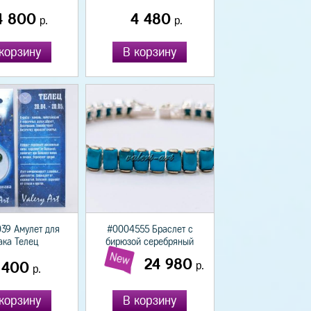
4 800
4 480
р.
р.
корзину
В корзину
39 Амулет для
#0004555 Браслет с
ака Телец
бирюзой серебряный
New
24 980
400
р.
р.
корзину
В корзину