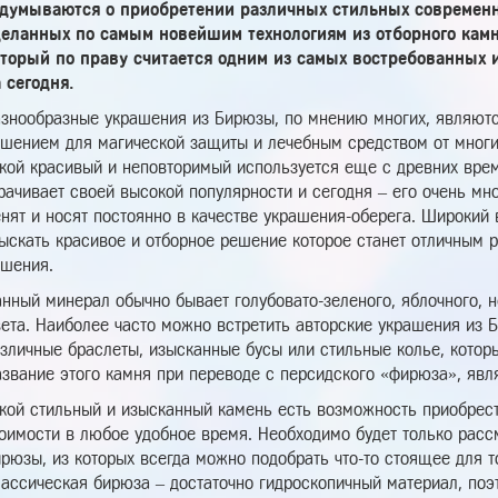
адумываются о приобретении различных стильных современ
деланных по самым новейшим технологиям из отборного камн
оторый по праву считается одним из самых востребованных 
 сегодня.
знообразные украшения из Бирюзы, по мнению многих, являютс
шением для магической защиты и лечебным средством от многи
кой красивый и неповторимый используется еще с древних врем
рачивает своей высокой популярности и сегодня – его очень мн
нят и носят постоянно в качестве украшения-оберега. Широкий
ыскать красивое и отборное решение которое станет отличным 
шения.
нный минерал обычно бывает голубовато-зеленого, яблочного, н
ета. Наиболее часто можно встретить авторские украшения из 
зличные браслеты, изысканные бусы или стильные колье, котор
звание этого камня при переводе с персидского «фирюза», явл
кой стильный и изысканный камень есть возможность приобрест
оимости в любое удобное время. Необходимо будет только рас
рюзы, из которых всегда можно подобрать что-то стоящее для то
ассическая бирюза – достаточно гидроскопичный материал, по