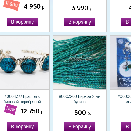
11 800
4 950
р.
3 990
р.
В корзину
В корзину
В 
#0004372 Браслет с
#0003200 Бирюза 2 мм
#00000
бирюзой серебряный
бусина
зн
New
12 750
р.
500
р.
В корзину
В корзину
В 