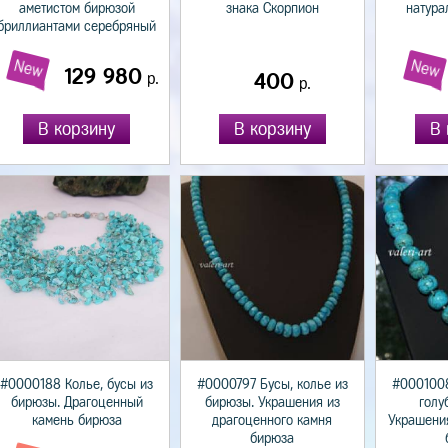
аметистом бирюзой
знака Скорпион
натура
бриллиантами серебряный
New
New
129 980
р.
400
р.
В корзину
В корзину
В 
#0000188 Колье, бусы из
#0000797 Бусы, колье из
#0001008
бирюзы. Драгоценный
бирюзы. Украшения из
голу
камень бирюза
драгоценного камня
Украшени
бирюза