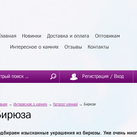
Главная
Новинки
Доставка и оплата
Оптовикам
Интересное о камнях
Отзывы
Контакты
Регистрация / Вход
авная
→
Интересное о камнях
→
Каталог камней
→ Бирюза
Бирюза
одбираем изысканные украшения из бирюзы. Уже очень мно