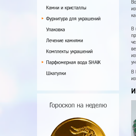
Во
Камни и кристаллы
из
ка
Фурнитура для украшений
В 
Упаковка
пр
Лечение камнями
че
ве
Комплекты украшений
из
ун
Парфюмерная вода SHAIK
В 
Шкатулки
из
И
Гороскоп на неделю