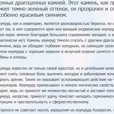
енных драгоценных камней. Этот камень, как п
меет темно-зеленый оттенок, он прозрачен и о
собенно красивым сиянием.
умруд, как и аквамарин, является разновидностью берилла, но 
ет так, в нем содержится хром или ванадий (норвежские изумр
ой окрас именно благодаря большому содержанию ванадия, а в
актически нет). Камень изумруд тяжело спутать с другими драг
мнями, ведь он обладает глубоким холодным, но сияющим зеле
мни изумруда с хорошим окрасом в искусной огранке ценятся го
бины и алмазы.
умруд известен не только своей красотой, но и целебными качес
жет снять головные боли, вылечить желудок и заболевания моч
рнуть зрение. Также он оказывает успокаивающее действие на ч
кошмаров. Изумруду приписывают и немало магических свойств
дям, ведь он принесет им множество несчастий и заставит поп
умруд, напротив, принесет удачу, помогает наладить гармонич
туицию и чувствительность к сферхестественному.
трологи не советуют носить украшения из изумруда Козерогам, 