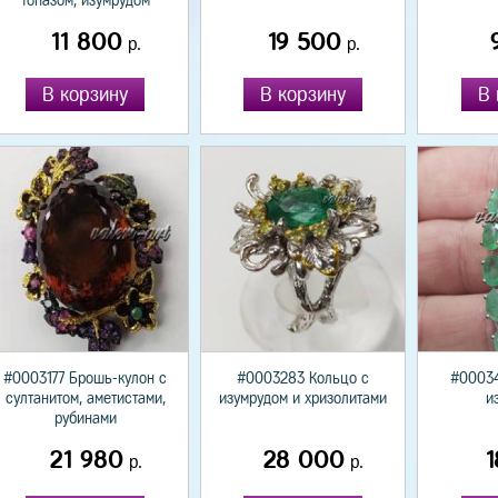
топазом, изумрудом
11 800
19 500
р.
р.
В корзину
В корзину
В 
#0003177 Брошь-кулон с
#0003283 Кольцо с
#00034
султанитом, аметистами,
изумрудом и хризолитами
и
рубинами
21 980
28 000
1
р.
р.