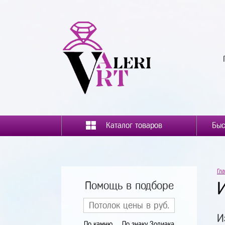
Каталог товаров
Гл
Помощь в подборе
И
По камню
По знаку Зодиака