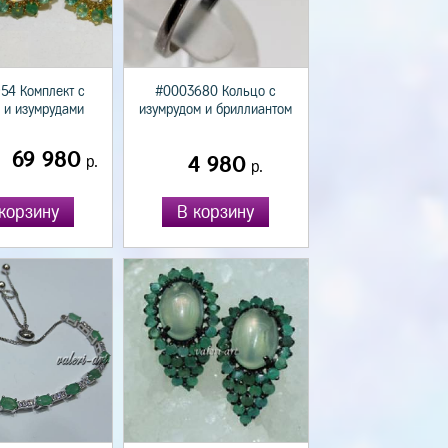
54 Комплект с
#0003680 Кольцо с
 и изумрудами
изумрудом и бриллиантом
69 980
р.
4 980
р.
корзину
В корзину