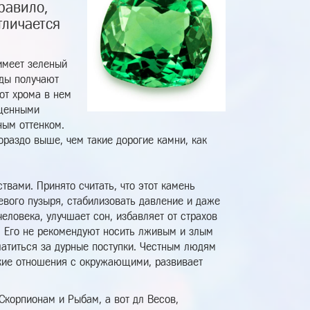
равило,
тличается
имеет зеленый
уды получают
от хрома в нем
оценными
ным оттенком.
раздо выше, чем такие дорогие камни, как
твами. Принято считать, что этот камень
евого пузыря, стабилизовать давление и даже
еловека, улучшает сон, избавляет от страхов
. Его не рекомендуют носить лживым и злым
латиться за дурные поступки. Честным людям
еские отношения с окружающими, развивает
Скорпионам и Рыбам, а вот дл Весов,