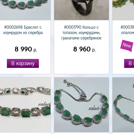
#0002698 Браслет с
#0001790 Кольцо с
#00039
изумрудом из серебра
топазом, изумрудами,
опалом
гранатами серебряное
New
8 990
8 960
р.
р.
В корзину
В 