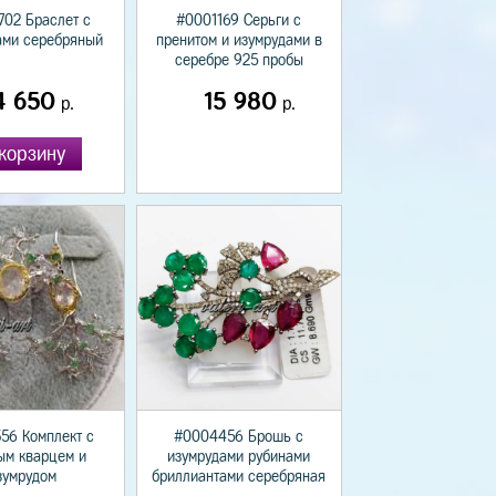
02 Браслет с
#0001169 Серьги с
ами серебряный
пренитом и изумрудами в
серебре 925 пробы
4 650
15 980
р.
р.
корзину
56 Комплект с
#0004456 Брошь с
ым кварцем и
изумрудами рубинами
зумрудом
бриллиантами серебряная