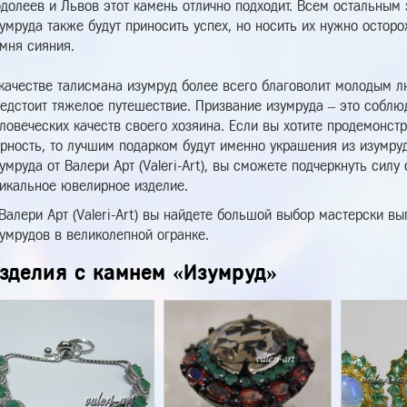
долеев и Львов этот камень отлично подходит. Всем остальным
умруда также будут приносить успех, но носить их нужно остор
мня сияния.
качестве талисмана изумруд более всего благоволит молодым 
едстоит тяжелое путешествие. Призвание изумруда – это соблю
ловеческих качеств своего хозяина. Если вы хотите продемонстр
рность, то лучшим подарком будут именно украшения из изумруд
умруда от Валери Арт (Valeri-Art), вы сможете подчеркнуть силу
икальное ювелирное изделие.
Валери Арт (Valeri-Art) вы найдете большой выбор мастерски 
умрудов в великолепной огранке.
зделия с камнем «Изумруд»