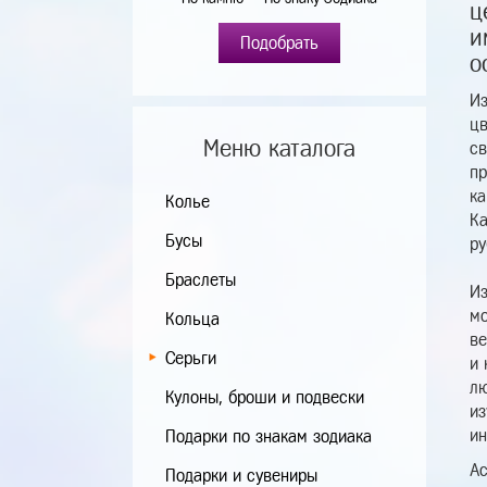
ц
и
Подобрать
о
Из
цв
Меню каталога
св
пр
ка
Колье
Ка
Бусы
ру
Браслеты
Из
мо
Кольца
ве
Серьги
и 
лю
Кулоны, броши и подвески
из
ин
Подарки по знакам зодиака
Ас
Подарки и сувениры