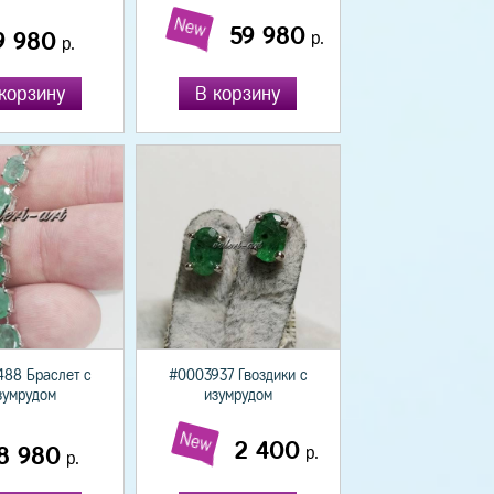
New
59 980
9 980
р.
р.
корзину
В корзину
88 Браслет с
#0003937 Гвоздики с
зумрудом
изумрудом
New
2 400
8 980
р.
р.