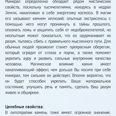
Минерал определенно обладает рядом мистических
свойств, поскольку тысячелетиями, находясь в недрах
Земли, накапливал в себе энергетику космоса. В магии
его называют камнем иллюзий: опытные экстрасенсы с
помощью него могут проникнуть в тайны прошлого,
опознать ложь и защитить себя от недоброжелателей, но
неопытным может показаться, что он одурманивает их
разум, пытаясь сбить с правильного мысленного пути. Для
обычных людей празиолит станет прекрасным оберегом,
который оградит от сглаза и порчи, а также поможет
укрепить ауру и развить сильные внутренние качества
человека. Магическое влияние камня имеет
накапливающий эффект, чем дольше Вы носите при себе
минерал, тем сильнее он действует. Вполне вероятно, что
он будет способен укрепить Ваше материальное
состояние, улучшить речь и память, сделать Ваш разум
живее и обширнее.
Целебные свойства:
В литотерапии камень тоже имеет огромное значение.