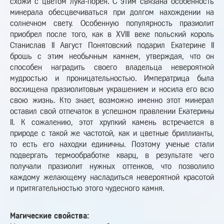
схожи с цветом лука-порея. С этим связана особенность
минерала обесцвечиваться при долгом нахождении на
солнечном свету. Особенную популярность празиолит
приобрел после того, как в XVIII веке польский король
Станислав II Август Понятовский подарил Екатерине II
брошь с этим необычным камнем, утверждая, что он
способен наградить своего владельца невероятной
мудростью и проницательностью. Императрица была
восхищена празиолитовым украшением и носила его всю
свою жизнь. Кто знает, возможно именно этот минерал
оставил свой отпечаток в успешном правлении Екатерины
II. К сожалению, этот хрупкий камень встречается в
природе с такой же частотой, как и цветные бриллианты,
то есть его находки единичны. Поэтому ученые стали
подвергать термообработке кварц, в результате чего
получали празиолит нужных оттенков, что позволило
каждому желающему насладиться невероятной красотой
и притягательностью этого чудесного камня.
Магические свойства: