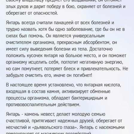
злых духов и дарит победу в бою, охраняет от болезней и
оберегает от опасностей.
Янтарь всегда считали панацеей от всех болезней и
трудно назвать хотя бы одно заболевание, где бы он не в
силах был помочь. Он является универсальным
очистителем организма, прекрасным абсорбентом, он
имеет силу выведения болезни из тела. Достаточно
положить кусочек янтаря на больное место, и он поможет
организму исцелить себя, поглотит негативную энергию,
но сам помутнеет, потеряет блеск и привлекательность. Не
забудьте очистить его, иначе он погибнет!
В настоящее время установлено, что янтарная кислота,
входящая в состав камня, активизирует обменные
процессы организма, обладает бактерицидным и
противовоспалительным действием.
Янтарь - камень невест, делает молодую семью
счастливой, притягивает надежных друзей, оберегает от
несчастий и «дьявольского глаза». Янтарь с насекомыми
предохраняет от магических воздействий.