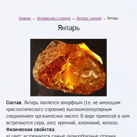
Главная
→
Интересное о камнях
→
Каталог камней
→ Янтарь
Янтарь
Состав
. Янтарь является аморфным (т.е. не имеющим
кристаллического строения) высокомолекулярным
соединением органических кислот. В виде примесей в нем
встречаются сера, азот, кремний, алюминий, железо.
Физические свойства
:
а) цвет: встречаются самые разнообразные оттенки