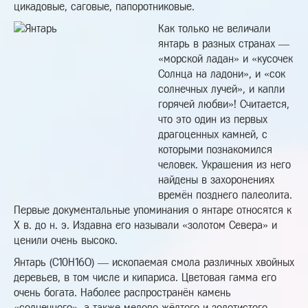
цикадовые, саговые, папоротниковые.
Как только не величали
янтарь в разных странах —
«морской ладан» и «кусочек
Солнца на ладони», и «сок
солнечных лучей», и капли
горячей любви»! Считается,
что это один из первых
драгоценных камней, с
которыми познакомился
человек. Украшения из него
найдены в захоронениях
времён позднего палеолита.
Первые документальные упоминания о янтаре относятся к
X в. до н. э. Издавна его называли «золотом Севера» и
ценили очень высоко.
Янтарь (С10Н16О) — ископаемая смола различных хвойных
деревьев, в том числе и кипариса. Цветовая гамма его
очень богата. Наболее распространён камень
«солнечного», а также медово-жёлтого и золотистого