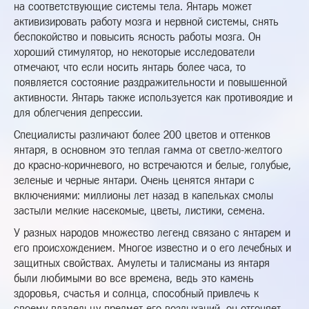
на соответствующие системы тела. Янтарь может
активизировать работу мозга и нервной системы, снять
беспокойство и повысить ясность работы мозга. Он
хороший стимулятор, но некоторые исследователи
отмечают, что если носить янтарь более часа, то
появляется состояние раздражительности и повышенной
активности. Янтарь также используется как противоядие и
для облегчения депрессии.
Специалисты различают более 200 цветов и оттенков
янтаря, в основном это теплая гамма от светло-желтого
до красно-коричневого, но встречаются и белые, голубые,
зеленые и черные янтари. Очень ценятся янтари с
включениями: миллионы лет назад в капельках смолы
застыли мелкие насекомые, цветы, листики, семена.
У разных народов множество легенд связано с янтарем и
его происхождением. Многое известно и о его лечебных и
защитных свойствах. Амулеты и талисманы из янтаря
были любимыми во все времена, ведь это камень
здоровья, счастья и солнца, способный привлечь к
своему владельцу предмет его воздыханий, он отгоняет