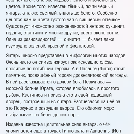
цветов. Кроме того, известен тёмный, почти чёрный
янтарь, а также светлый, вплоть до белого. Особенно
ценятся камни цвета густого чая с вишнёвым оттенком.
Существует множество разновидностей янтаря: сукцинит,
геданит, стантинит и многие другие, всего около сотни.
Одна из разновидностей — симетит — бывает даже
изумрудно-зелёной, красной и фиолетовой.
Янтарь широко представлен в мифологии многих народов.
Очень часто он символизирует окаменевшие слёзы,
пролитые по погибшим героям. А в Паланге (Литва) стоит
памятник, посвящённый героям древнелитовской легенды.
В ней рассказывается о дочери бога Перкунаса —
морской богине Юрате, которая влюбилась в простого
рыбака Каститиса и привела его в свой подводный
дворец, построенный из янтаря. Разгневался на неё за
это Перкунас и разрушил дворец. Его обломки море
выбрасывает на берег до сих пор...
Издавна известна целительная сила янтаря, о чём
упоминается ещё в трудах Гиппократа и Авиценны (Ибн