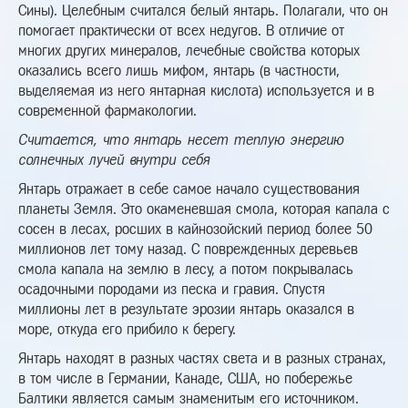
Сины). Целебным считался белый янтарь. Полагали, что он
помогает практически от всех недугов. В отличие от
многих других минералов, лечебные свойства которых
оказались всего лишь мифом, янтарь (в частности,
выделяемая из него янтарная кислота) используется и в
современной фармакологии.
Считается, что янтарь несет теплую энергию
солнечных лучей внутри себя
Янтарь отражает в себе самое начало существования
планеты Земля. Это окаменевшая смола, которая капала с
сосен в лесах, росших в кайнозойский период более 50
миллионов лет тому назад. С поврежденных деревьев
смола капала на землю в лесу, а потом покрывалась
осадочными породами из песка и гравия. Спустя
миллионы лет в результате эрозии янтарь оказался в
море, откуда его прибило к берегу.
Янтарь находят в разных частях света и в разных странах,
в том числе в Германии, Канаде, США, но побережье
Балтики является самым знаменитым его источником.