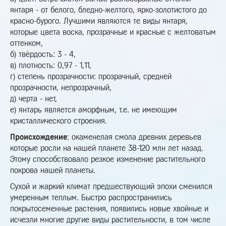
янтаря - от белого, бледно-желтого, ярко-золотистого до
красно-бурого. Лучшими являются те виды янтаря,
которые цвета воска, прозрачные и красные с желтоватым
оттенком,
б) твёрдость: 3 - 4,
в) плотность: 0,97 - 1,11,
г) степень прозрачности: прозрачный, средней
прозрачности, непрозрачный,
д) черта - нет,
е) янтарь является аморфным, т.е. не имеющим
кристаллического строения.
Происхождение
: окаменелая смола древних деревьев
которые росли на нашей планете 38-120 млн лет назад.
Этому способствовало резкое изменение растительного
покрова нашей планеты.
Сухой и жаркий климат предшествующий эпохи сменился
умеренным теплым. Быстро распространились
покрытосеменные растения, появились новые хвойные и
исчезли многие другие виды растительности, в том числе