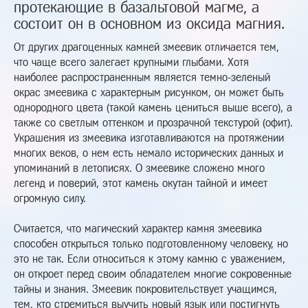
протекающие в базальтовой магме, а
состоит он в основном из оксида магния.
От других драгоценных камней змеевик отличается тем,
что чаще всего залегает крупными глыбами. Хотя
наиболее распространенным является темно-зеленый
окрас змеевика с характерным рисунком, он может быть
однородного цвета (такой камень цениться выше всего), а
также со светлым оттенком и прозрачной текстурой (офит).
Украшения из змеевика изготавливаются на протяжении
многих веков, о нем есть немало исторических данных и
упоминаний в летописях. О змеевике сложено много
легенд и поверий, этот камень окутан тайной и имеет
огромную силу.
Считается, что магический характер камня змеевика
способен открыться только подготовленному человеку, но
это не так. Если относиться к этому камню с уважением,
он откроет перед своим обладателем многие сокровенные
тайны и знания. Змеевик покровительствует учащимся,
тем, кто стремиться выучить новый язык или постигнуть