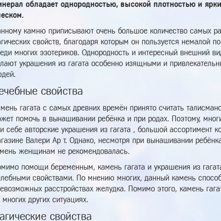
инерал обладает однородностью, высокой плотностью и ярк
леском.
нному камню приписывают очень большое количество самых ра
гических свойств, благодаря которым он пользуется немалой п
еди многих эзотериков. Однородность и интересный внешний вид
лают украшения из гагата особенно изящными и привлекательн
дей.
ечебные свойства
мень гагата с самых древних времён принято считать талисман
жет помочь в вынашивании ребёнка и при родах. Поэтому, мно
и себе авторские украшения из гагата , большой ассортимент к
газине Валери Ар т. Однако, несмотря при вынашивании ребёнка
мень женщинам не рекомендовалась.
мимо помощи беременным, камень гагата и украшения из гагата
лебными свойствами. По мнению многих, данный камень способ
евозможных расстройствах желудка. Помимо этого, камень гага
 многих других ситуациях.
агические свойства