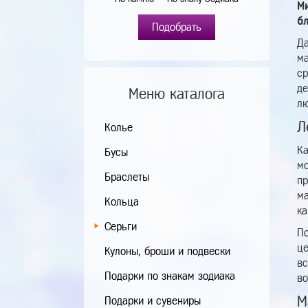
М
б
Подобрать
Да
ма
ср
де
Меню каталога
лю
Л
Колье
Ка
Бусы
мо
Браслеты
пр
ма
Кольца
ка
Серьги
По
це
Кулоны, броши и подвески
вс
Подарки по знакам зодиака
во
М
Подарки и сувениры