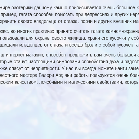
мире эзотерики данному камню приписывается очень большое к
пример, гагата способен помогать при депрессиях и других нер
хранить своего владельца от сглаза, порчи и других внешних ма
кже, во многих практиках принято считать гагата камнем-охранн
пользовали для охраны своего жилища, храня его кусочки у се
щищали младенцев от сглаза и всегда брали с собой кусочек гаг
ш интернет-магазин, способен предложить вам очень большой а
торые станут настоящими символами спокойствия духа и радост
кже спасут от неприятности. У нас вы всегда можете найти заме
вестного мастера Валери Арт, чьи работы пользуются очень бо
соким качеством, лечебными и магическими свойствами, которые