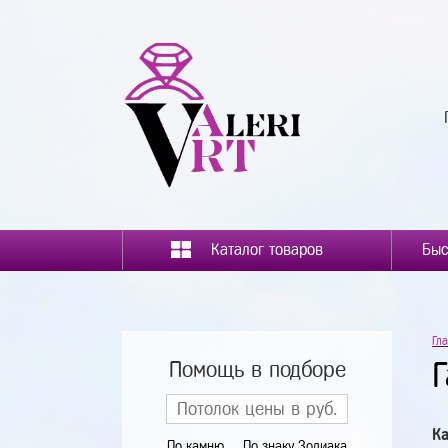
Каталог товаров
Гл
Г
Помощь в подборе
Ка
По камню
По знаку Зодиака