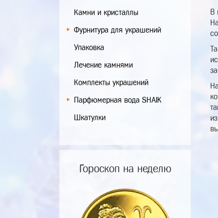
В 
Камни и кристаллы
На
Фурнитура для украшений
со
Упаковка
Та
ис
Лечение камнями
за
Комплекты украшений
На
ко
Парфюмерная вода SHAIK
та
Шкатулки
из
вы
Гороскоп на неделю