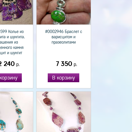
599 Колье из
#0002946 Браслет с
ита и шунгита.
варисцитом и
ашения из
празеолитами
ценного камня
цит и шунгит
2 240
7 350
р.
р.
корзину
В корзину