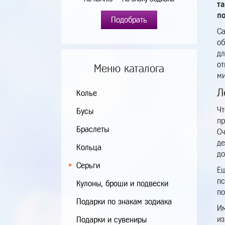
та
по
Подобрать
Са
об
дл
от
Меню каталога
ми
Л
Колье
Чт
Бусы
пр
Браслеты
Сч
де
Кольца
до
Серьги
Ещ
пс
Кулоны, броши и подвески
по
Подарки по знакам зодиака
Им
из
Подарки и сувениры