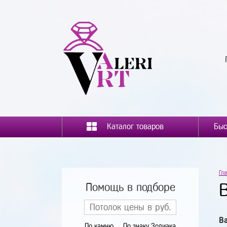
Каталог товаров
Гл
Помощь в подборе
Ва
По камню
По знаку Зодиака