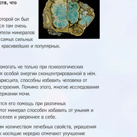
тв, что
оторой он был
ся там очень
ители минералов
з самых сильных
 красивейших и популярных.
омогать не только при психологических
ря особой энергии сконцентрированной в нём.
арисцита, способны избавить человека от
астроения. Помимо этого, многие исследования
держании мочи.
тся его помощь при различных
тот минерал способен избавить от уныния и
селее и увереннее в себе.
им количеством лечебных свойств, украшения
их носящие нередко отмечают улучшение