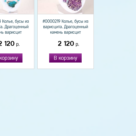
 Колье, бусы из
#0000219 Колье, бусы из
а. Драгоценный
варисцита. Драгоценный
нь варисцит
камень варисцит
2 120
2 120
р.
р.
корзину
В корзину