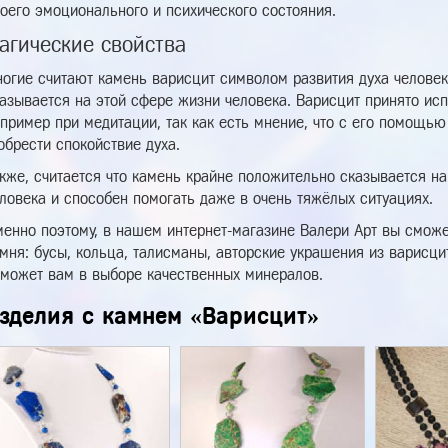
оего эмоционального и психического состояния.
агические свойства
огие считают камень варисцит символом развития духа человек
азывается на этой сфере жизни человека. Варисцит принято исп
пример при медитации, так как есть мнение, что с его помощь
обрести спокойствие духа.
кже, считается что камень крайне положительно сказывается н
ловека и способен помогать даже в очень тяжёлых ситуациях.
енно поэтому, в нашем интернет-магазине Валери Арт вы сможе
мня: бусы, кольца, талисманы, авторские украшения из варисцит
может вам в выборе качественных минералов.
зделия с камнем «Варисцит»