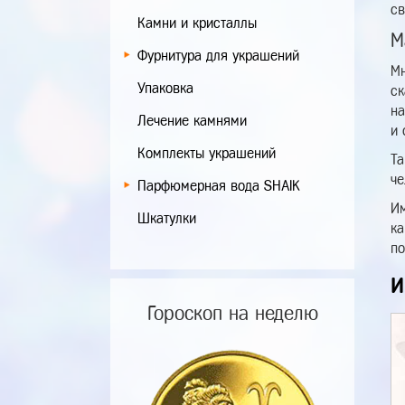
св
Камни и кристаллы
М
Фурнитура для украшений
Мн
Упаковка
ск
на
Лечение камнями
и 
Комплекты украшений
Та
че
Парфюмерная вода SHAIK
Им
Шкатулки
ка
по
И
Гороскоп на неделю