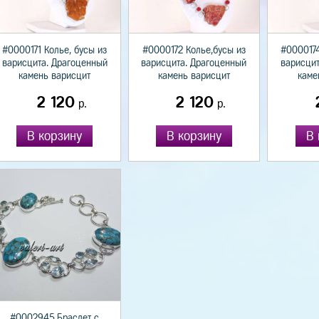
#0000171 Колье, бусы из
#0000172 Колье,бусы из
#0000174
варисцита. Драгоценный
варисцита. Драгоценный
варисцит
камень варисцит
камень варисцит
каме
2 120
2 120
р.
р.
В корзину
В корзину
В 
#0002945 Браслет с