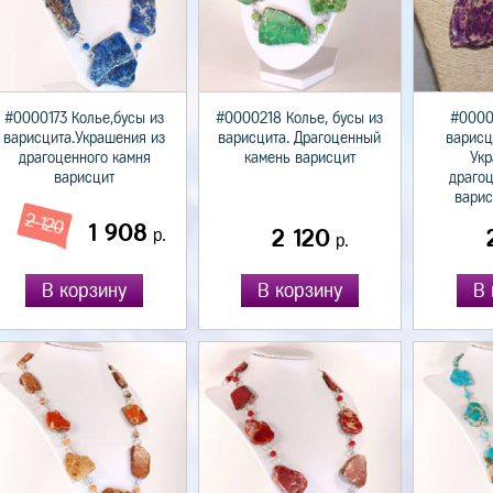
#0000173 Колье,бусы из
#0000218 Колье, бусы из
#0000
варисцита.Украшения из
варисцита. Драгоценный
варисц
драгоценного камня
камень варисцит
Укр
варисцит
драго
варис
2 120
1 908
р.
2 120
р.
В корзину
В корзину
В 