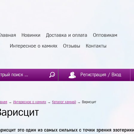
Главная
Новинки
Доставка и оплата
Оптовикам
Интересное о камнях
Отзывы
Контакты
Регистрация / Вход
авная
→
Интересное о камнях
→
Каталог камней
→ Варисцит
Варисцит
рисцит это один из самых сильных с точки зрения эзотерик