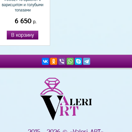
варисцитом и голубыми
топазами
6 650
р.
В корзину
2015 - 2026 © «Valeri-ART»