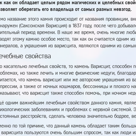
к как он обладает целым рядом магических и целебных свойс
зволяет оберегать его владельца от самых разных невзгод.
мо название этого камня происходит от названия провинции, вк
наружен (Саксонская Варисция) в 1837 году, после чего добывал
ительный период времени. В наше же время, очень многие люб
водят этому камню особое место, так как он считается одним и
нералов, а украшения из варисцита, являются одними из самых
ечебные свойства
о касательно лечебных свойств, то камень Варисцит, способен п
облемах, но также лечить и многие физические недуги, благода
итается, что камень варисцит или же авторские украшения из в
прессии, а также от ночных кошмаров, бессонницы и плохого н
казывают, что варисцит также способен помочь, при ночном не
ё одним важнейшим лечебным свойством данного камня, являе
ихологических заболеваниях и проблемах с нервной системой. Э
стоянных расстройств, сделать человека значительно бодрее, ве
енно по той причине, что данный камень обладает таким больш
 варисцита пользуются очень большим спросом, так как люди 