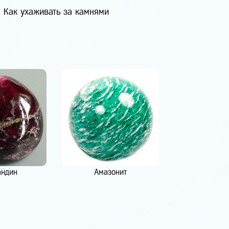
Как ухаживать за камнями
андин
Амазонит