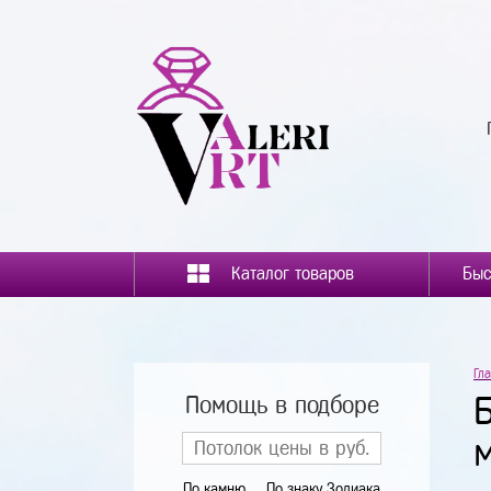
Каталог товаров
Гл
Помощь в подборе
По камню
По знаку Зодиака