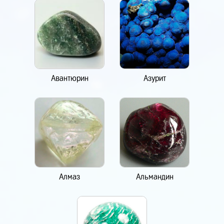
Авантюрин
Азурит
Алмаз
Альмандин