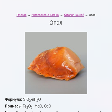
Главная
→
Интересное о камнях
→
Каталог камней
→ Опал
Опал
Формула
: SiO
·nH
O
2
2
Примесь
: Fe
O
, MgO, CaO
2
3