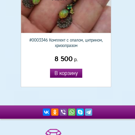
#0003346 Комплект с опалом, цитрином,
хризопразом
8 500
р.
В корзину