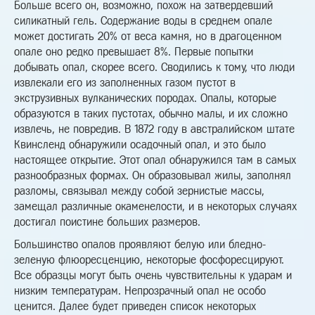
Больше всего он, возможно, похож на затвердевший
силикатный гель. Содержание воды в среднем опале
может достигать 20% от веса камня, но в драгоценном
опале оно редко превышает 8%. Первые попытки
добывать опал, скорее всего. Сводились к тому, что люди
извлекали его из заполненных газом пустот в
экструзивных вулканических породах. Опалы, которые
образуются в таких пустотах, обычно малы, и их сложно
извлечь, не повредив. В 1872 году в австралийском штате
Квинсленд обнаружили осадочный опал, и это было
настоящее открытие. Этот опал обнаружился там в самых
разнообразных формах. Он образовывал жилы, заполнял
разломы, связывал между собой зернистые массы,
замещал различные окаменелости, и в некоторых случаях
достигал поистине больших размеров.
Большинство опалов проявляют белую или бледно-
зеленую флюоресценцию, некоторые фосфоресцируют.
Все образцы могут быть очень чувствительны к ударам и
низким температурам. Непрозрачный опал не особо
ценится. Далее будет приведен список некоторых