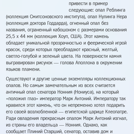
привести в пример
следующие: опал Реблинга
(коллекция Смитсоновского института), опал Нулинга Нера
(коллекция доктора Годдарда), огненный опал без
названия, ограненный кабошоном с размерами основания
25,5 х 44 мм (коллекция Хоуп, США). Этот камень
обладает уникальной прозрачностью и феерической игрой
красок, среди которых преобладают красный, желтый,
светло-голубой и зеленый цвета. На поверхности камня
выгравирован рисунок — голова Аполлона в окружении
языков пламени.
Существуют и другие ценные экземпляры коллекционных
опалов. Но самым замечательным из всех считается
античный опал сенатора Нонния (Нониуса), на который
«положил глаз» император Марк Антоний. Императору так
нравился этот камень, что он непременно хотел подарить
его своей возлюбленной — египетской царице Клеопатре.
Ради овладения прекрасным опалом Марк Антоний изгнал,
из страны его владельца — Нонния. Однако, как
сообщает Плиний Старший, сенатор, оставив дом и