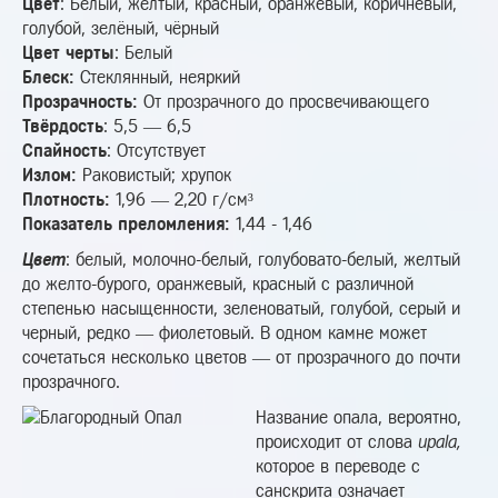
Цвет
: Белый, жёлтый, красный, оранжевый, коричневый,
голубой, зелёный, чёрный
Цвет черты
: Белый
Блеск:
Стеклянный, неяркий
Прозрачность:
От прозрачного до просвечивающего
Твёрдость
: 5,5 — 6,5
Спайность
: Отсутствует
Излом:
Раковистый; хрупок
Плотность:
1,96 — 2,20 г/см³
Показатель преломления:
1,44 - 1,46
Цвет
: белый, молочно-белый, голубовато-белый, желтый
до желто-бурого, оранжевый, красный с различной
степенью насыщенности, зеленоватый, голубой, серый и
черный, редко — фиолетовый. В одном камне может
сочетаться несколько цветов — от прозрачного до почти
прозрачного.
Название опала, вероятно,
происходит от слова
upala,
которое в переводе с
санскрита означает