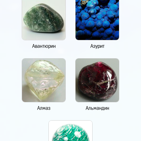
Авантюрин
Азурит
Алмаз
Альмандин