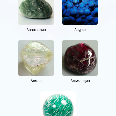
Авантюрин
Азурит
Алмаз
Альмандин