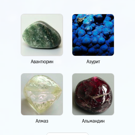
Авантюрин
Азурит
Алмаз
Альмандин