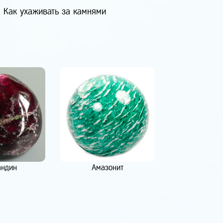
Как ухаживать за камнями
андин
Амазонит