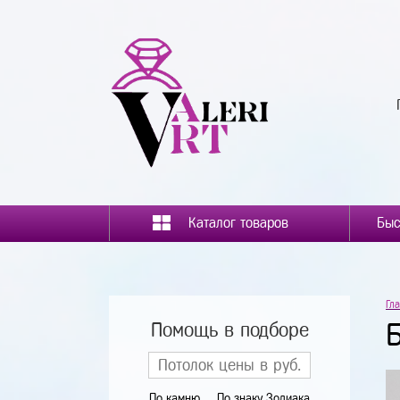
Каталог товаров
Гл
Помощь в подборе
По камню
По знаку Зодиака