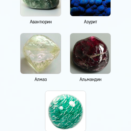
Авантюрин
Азурит
Алмаз
Альмандин