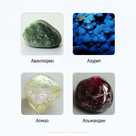
Авантюрин
Азурит
Алмаз
Альмандин