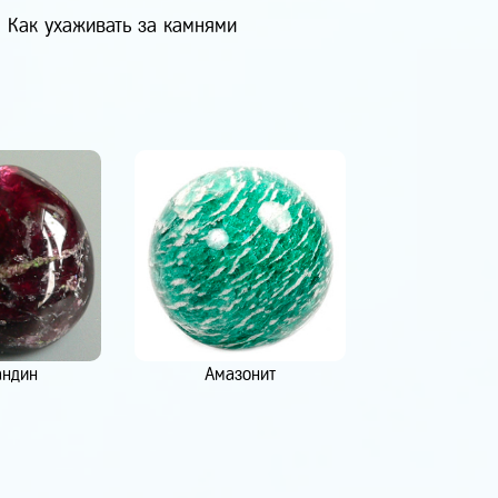
Как ухаживать за камнями
андин
Амазонит