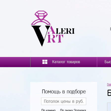
Каталог товаров
Гл
Помощь в подборе
По камню
По знаку Зодиака