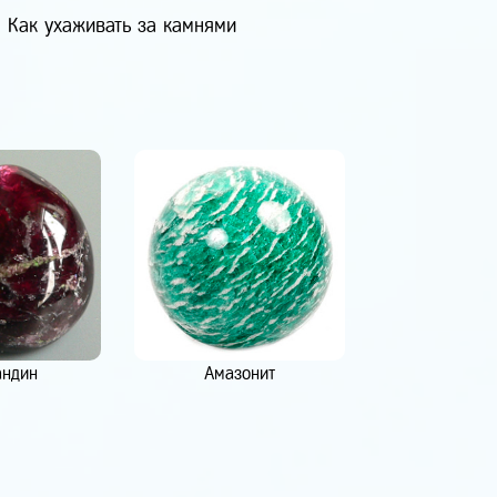
Как ухаживать за камнями
андин
Амазонит