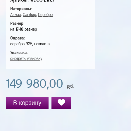
Артикул: #0004505
Материалы:
Алмаз
,
Сапфир
,
Серебро
Размер:
на 17-18 размер
Оправа:
серебро 925, позолота
Упаковка:
смотреть упаковку
149 980,00
руб.
В корзину