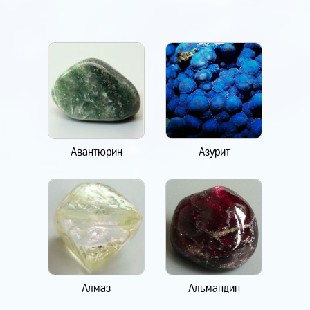
Авантюрин
Азурит
Алмаз
Альмандин