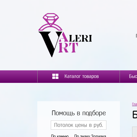
Каталог товаров
Гл
Помощь в подборе
По камню
По знаку Зодиака