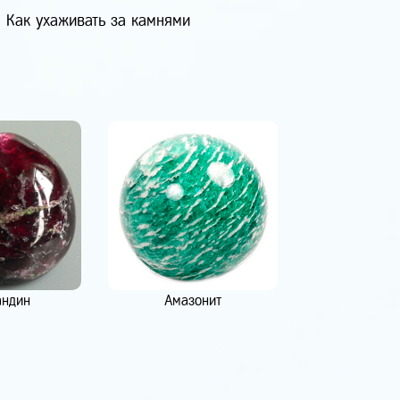
Как ухаживать за камнями
андин
Амазонит