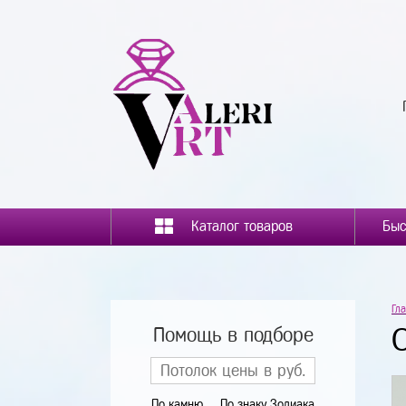
Каталог товаров
Гл
Помощь в подборе
По камню
По знаку Зодиака