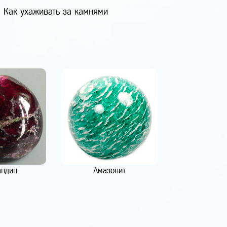
Как ухаживать за камнями
андин
Амазонит