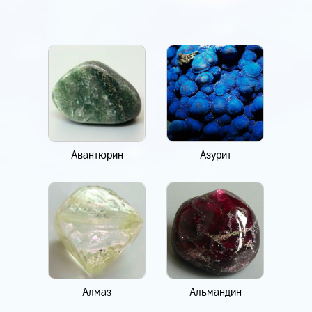
Авантюрин
Азурит
Алмаз
Альмандин