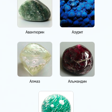
Авантюрин
Азурит
Алмаз
Альмандин