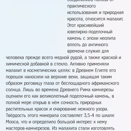
практического
использования и природная
красота, относится малахит.
Этот красивейший
ювелирно-поделочный
камень с эпохи неолита
вплоть до античного
времени служил для
человека прежде всего медной рудой, а также краской и
химической добавкой в стекло. Активно применяли
малахит в косметических целях: в Древнем Египте его
порошок наносили на верхние веки, защищая таким
образом роговицу глаза от беспощадного африканского
солнца. Лишь во времена Древнего Рима камнерезы
оценили его как великолепный поделочный камень, в
полной мере открыв в нём сочность природных
растительных красок и очарование нежного узора.
Твёрдость этого минерала составляет 3,5-4 по шкале
Мооса, что и определило большой интерес к нему
мастеров-камнерезов. Из малахита стали изготовлять