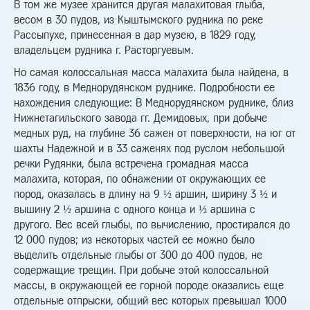
В том же музее хранится другая малахитовая глыба,
весом в 30 пудов, из Кыштымского рудника по реке
Рассыпухе, принесенная в дар музею, в 1829 году,
владельцем рудника г. Расторгуевым.
Но самая колоссальная масса малахита была найдена, в
1836 году, в Меднорудянском руднике. Подробности ее
нахождения следующие: В Меднорудянском руднике, близ
Нижнетагильского завода гг. Демидовых, при добыче
медных руд, на глубине 36 сажен от поверхности, на юг от
шахты Надежной и в 33 саженях под руслом небольшой
речки Рудянки, была встречена громадная масса
малахита, которая, по обнажении от окружающих ее
пород, оказалась в длину на 9 ½ аршин, ширину 3 ½ и
вышину 2 ½ аршина с одного конца и ½ аршина с
другого. Вес всей глыбы, по вычислению, простирался до
12 000 пудов; из некоторых частей ее можно было
выделить отдельные глыбы от 300 до 400 пудов, не
содержащие трещин. При добыче этой колоссальной
массы, в окружающей ее горной породе оказались еще
отдельные отпрыски, общий вес которых превышал 1000