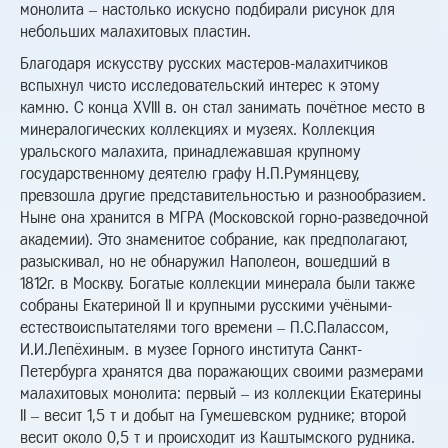
монолита – настолько искусно подбирали рисунок для
небольших малахитовых пластин.
Благодаря искусству русских мастеров-малахитчиков
вспыхнул чисто исследовательский интерес к этому
камню. С конца XVIII в. он стал занимать почётное место в
минералогических коллекциях и музеях. Коллекция
уральского малахита, принадлежавшая крупному
государственному деятелю графу Н.П.Румянцеву,
превзошла другие представительностью и разнообразием.
Ныне она хранится в МГРА (Московской горно-разведочной
академии). Это знаменитое собрание, как предполагают,
разыскивал, но не обнаружил Наполеон, вошедший в
1812г. в Москву. Богатые коллекции минерала были также
собраны Екатериной II и крупными русскими учёными-
естествоиспытателями того времени – П.С.Палассом,
И.И.Лепёхиным. в музее Горного института Санкт-
Петербурга хранятся два поражающих своими размерами
малахитовых монолита: первый – из коллекции Екатерины
II – весит 1,5 т и добыт на Гумешевском руднике; второй
весит около 0,5 т и происходит из Каштымского рудника.