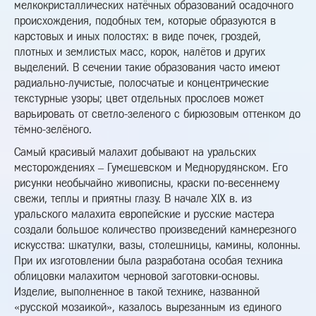
мелкокристаллических натёчных образований осадочного
происхождения, подобных тем, которые образуются в
карстовых и иных полостях: в виде почек, гроздей,
плотных и землистых масс, корок, налётов и других
выделений. В сечении такие образования часто имеют
радиально-лучистые, полосчатые и концентрические
текстурные узоры; цвет отдельных прослоев может
варьировать от светло-зеленого с бирюзовым оттенком до
тёмно-зелёного.
Самый красивый малахит добывают на уральских
месторождениях – Гумешевском и Меднорудянском. Его
рисунки необычайно живописны, краски по-весеннему
свежи, теплы и приятны глазу. В начале XIX в. из
уральского малахита европейские и русские мастера
создали большое количество произведений камнерезного
искусства: шкатулки, вазы, столешницы, камины, колонны.
При их изготовлении была разработана особая техника
облицовки малахитом черновой заготовки-основы.
Изделие, выполненное в такой технике, названной
«русской мозаикой», казалось вырезанным из единого