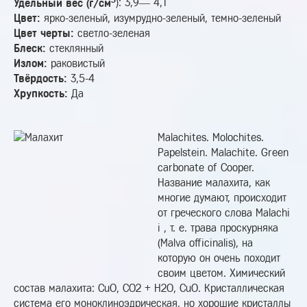
Удельный вес (г/см
): 3,9— 4,1
Цвет:
ярко-зеленый, изумрудно-зеленый, темно-зеленый
Цвет черты:
светло-зеленая
Блеск:
стеклянный
Излом:
раковистый
Твёрдость:
3,5-4
Хрупкость:
Да
Malachites. Molochites.
Papelstein. Malachite. Green
carbonate of Cooper.
Название малахита, как
многие думают, происходит
от греческого слова Malachi
i , т. е. трава проскурняка
(Malva officinalis), на
которую он очень походит
своим цветом. Химический
состав малахита: CuO, CO2 + H2O, CuO. Кристаллическая
система его моноклиноэдрическая, но хорошие кристаллы