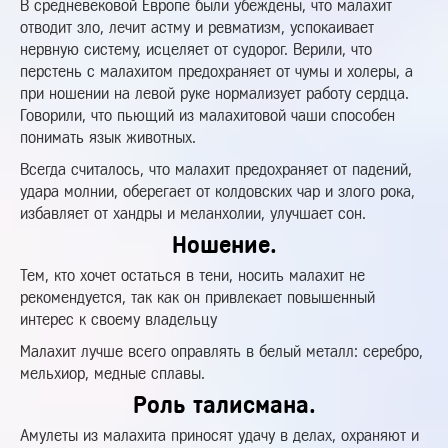
В средневековой Европе были убеждены, что малахит
отводит зло, лечит астму и ревматизм, успокаивает
нервную систему, исцеляет от судорог. Верили, что
перстень с малахитом предохраняет от чумы и холеры, а
при ношении на левой руке нормализует работу сердца.
Говорили, что пьющий из малахитовой чаши способен
понимать язык животных.
Всегда считалось, что малахит предохраняет от падений,
удара молнии, оберегает от колдовских чар и злого рока,
избавляет от хандры и меланхолии, улучшает сон.
Ношение.
Тем, кто хочет остаться в тени, носить малахит не
рекомендуется, так как он привлекает повышенный
интерес к своему владельцу
Малахит лучше всего оправлять в белый металл: серебро,
мельхиор, медные сплавы.
Роль талисмана.
Амулеты из малахита приносят удачу в делах, охраняют и