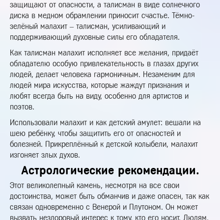
защищают от опасности, а талисман в виде солнечного
диска в медном обрамлении приносит счастье. Тёмно-
зелёный малахит – талисман, усиливающий и
поддерживающий духовные силы его обладателя.
Как талисман малахит исполняет все желания, придаёт
обладателю особую привлекательность в глазах других
людей, делает человека гармоничным. Незаменим для
людей мира искусства, которые жаждут признания и
любят всегда быть на виду, особенно для артистов и
поэтов.
Использовали малахит и как детский амулет: вешали на
шею ребёнку, чтобы защитить его от опасностей и
болезней. Прикреплённый к детской колыбели, малахит
изгоняет злых духов.
Астрологические рекомендации.
Этот великолепный камень, несмотря на все свои
достоинства, может быть обманчив и даже опасен, так как
связан одновременно с Венерой и Плутоном. Он может
вызвать нездоровый интерес к тому, кто его носит. Людям,