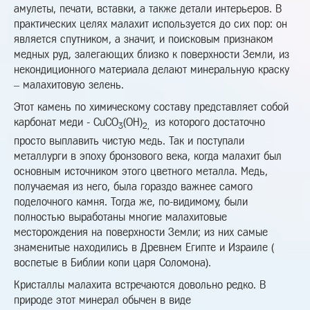
амулеты, печати, вставки, а также детали интерьеров. В
практических целях малахит используется до сих пор: он
является спутником, а значит, и поисковым признаком
медных руд, залегающих близко к поверхности Земли, из
некондиционного материала делают минеральную краску
– малахитовую зелень.
Этот камень по химическому составу представляет собой
карбонат меди - СuСО
(ОН)
из которого достаточно
3
2,
просто выплавить чистую медь. Так и поступали
металлурги в эпоху бронзового века, когда малахит был
основным источником этого цветного металла. Медь,
получаемая из него, была гораздо важнее самого
поделочного камня. Тогда же, по-видимому, были
полностью выработаны многие малахитовые
месторождения на поверхности Земли; из них самые
знаменитые находились в Древнем Египте и Израиле (
воспетые в Библии копи царя Соломона).
Кристаллы малахита встречаются довольно редко. В
природе этот минерал обычен в виде