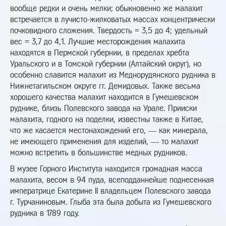
вообще редки и очень мелки; обыкновенно же малахит
встречается в лучисто-жилковатых массах концентрически
почковидного сложения. Твердость = 3,5 до 4; удельный
вес = 3,7 до 4,1. Лучшие месторождения малахита
находятся в Пермской губернии, в пределах хребта
Уральского и в Томской губернии (Алтайский округ), но
особенно славится малахит из Меднорудянского рудника в
Нижнетагильском округе гг. Демидовых. Также весьма
хорошего качества малахит находится в Гумешевском
руднике, близь Полевского завода на Урале. Прииски
малахита, годного на поделки, известны также в Китае,
что же касается местонахождений его, — как минерала,
не имеющего применения для изделий, — то малахит
можно встретить в большинстве медных рудников.
В музее Горного Института находится громадная масса
малахита, весом в 94 пуда, всеподданнейше поднесенная
императрице Екатерине II владельцем Полевского завода
г. Турчаниновым. Глыба эта была добыта из Гумешевского
рудника в 1789 году.