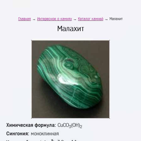
Главная
→
Интересное о камнях
→
Каталог камней
→ Малахит
Малахит
Химическая формула:
СuСО
(ОН)
3
2
Сингония:
моноклинная
3