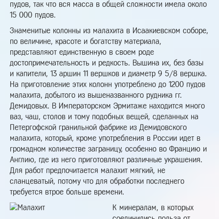
пудов, так что вся масса в общей сложности имела около
15 000 пудов.
Знаменитые колонны из малахита в Исаакиевском соборе,
по величине, красоте и богатству материала,
представляют единственную в своем роде
достопримечательность и редкость. Вышина их, без базы
и капители, 13 аршин 11 вершков и диаметр 9 5/8 вершка.
На приготовление этих колонн употреблено до 1200 пудов
малахита, добытого из вышеназванного рудника гг.
Демидовых. В Императорском Эрмитаже находится много
ваз, чаш, столов и тому подобных вещей, сделанных на
Петергофской гранильной фабрике из Демидовского
малахита, который, кроме употребления в России идет в
громадном количестве заграницу, особенно во Францию и
Англию, где из него приготовляют различные украшения.
Для работ предпочитается малахит мягкий, не
сланцеватый, потому что для обработки последнего
требуется втрое больше времени.
К минералам, в которых
соединились польза от