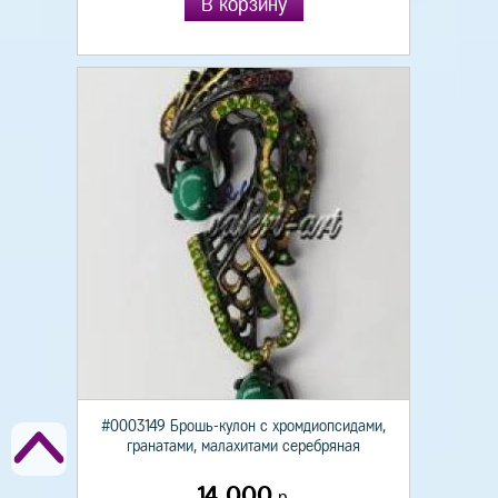
В корзину
#0003149 Брошь-кулон с хромдиопсидами,
гранатами, малахитами серебряная
14 000
р.