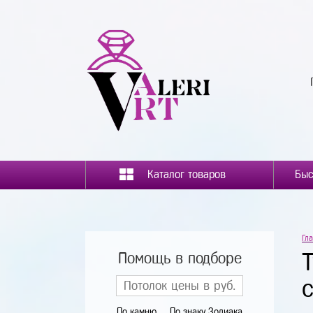
Каталог товаров
Гл
Помощь в подборе
По камню
По знаку Зодиака