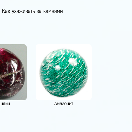
Как ухаживать за камнями
андин
Амазонит