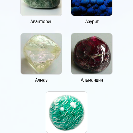
Авантюрин
Азурит
Алмаз
Альмандин