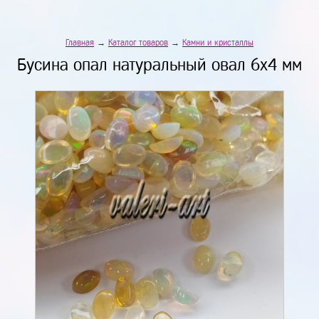
Главная
→
Каталог товаров
→
Камни и кристаллы
Бусина опал натуральный овал 6х4 мм