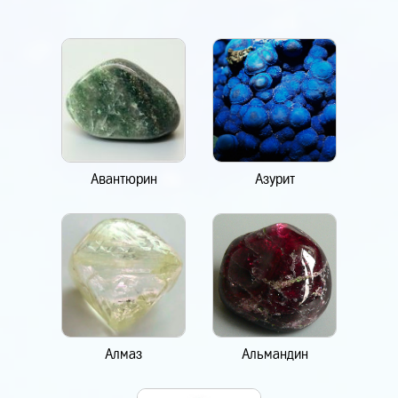
Авантюрин
Азурит
Алмаз
Альмандин