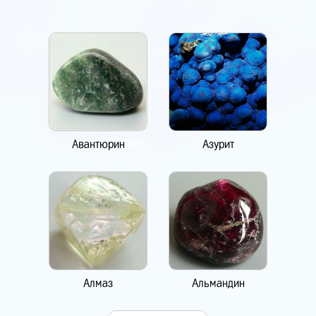
Авантюрин
Азурит
Алмаз
Альмандин