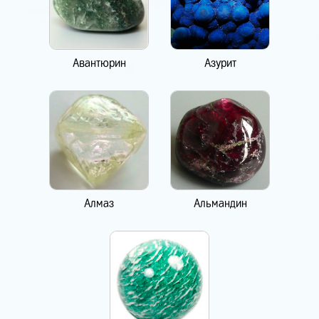
Авантюрин
Азурит
Алмаз
Альмандин