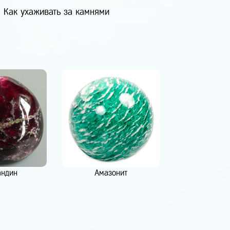
Как ухаживать за камнями
андин
Амазонит