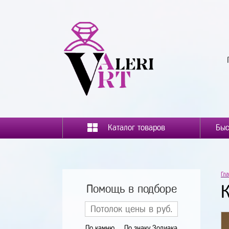
Каталог товаров
Гл
Помощь в подборе
По камню
По знаку Зодиака