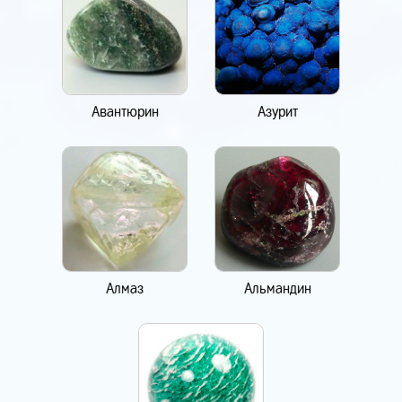
Авантюрин
Азурит
Алмаз
Альмандин