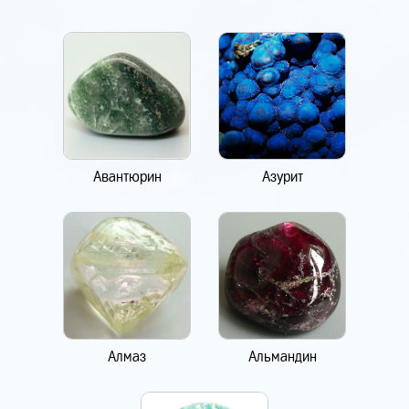
Авантюрин
Азурит
Алмаз
Альмандин