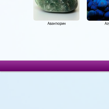
Авантюрин
Аз