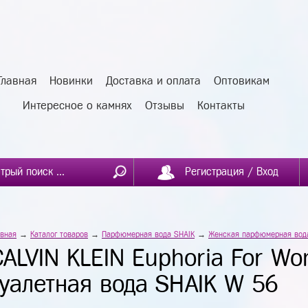
Главная
Новинки
Доставка и оплата
Оптовикам
Интересное о камнях
Отзывы
Контакты
Регистрация / Вход
авная
→
Каталог товаров
→
Парфюмерная вода SHAIK
→
Женская парфюмерная вод
CALVIN KLEIN Euphoria For W
туалетная вода SHAIK W 56