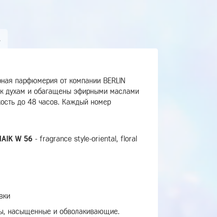
А
рная парфюмерия от компании BERLIN
 к духам и обагащены эфирными маслами
кость до 48 часов. Каждый номер
HAIK W 56
-
fragrance style-oriental, floral
вки
еты, насыщенные и обволакивающие.