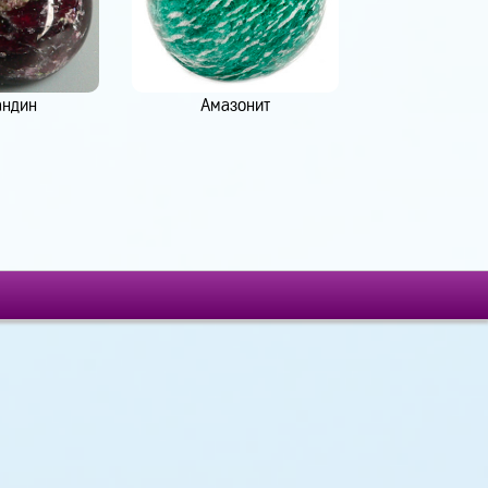
андин
Амазонит