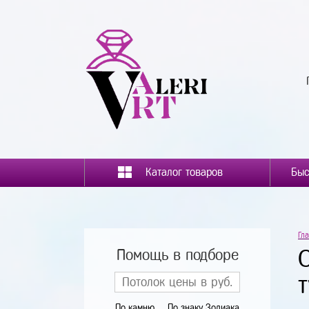
Каталог товаров
Гл
Помощь в подборе
По камню
По знаку Зодиака