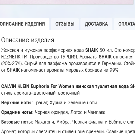
ОПИСАНИЕ ИЗДЕЛИЯ
ОТЗЫВЫ
ДОСТАВКА
ОПЛАТ
Описание изделия
Женская и мужская парфюмерная вода
SHAIK
50 мл. Это номе
KOZMETIK TM. Производство ТУРЦИЯ. Ароматы
SHAIK
относятся
(20%-25%). Сырьё для парфюма производится в Германии. Стой
от
SHAIK
напоминает ароматы мировых брендов на 99%
CALVIN KLEIN Euphoria For Women женская туалетная вода S
стиль аромата-,цветочный, восточный
Верхние ноты
:
Гранат, Хурма и Зеленые ноты
Средние ноты
:
Черная орхидея, Лотос и Чампака
Базовые ноты
:
Махагони, Амбра, Черная фиалка и Взбитые сли
Аромат, который элегантен и стилен вне времени. Сладкие цв