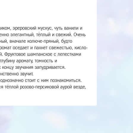
иком, эреровский мускус, чуть ванили и
енно элегантный, тёплый и свежий. Очень
ный, вначале колюче-пряный, будто
ромат оседает и пахнет свежестью, кисло-
й.
Фруктовое шампанское с лепестками
лубину аромату, томность и
 концу звучания запудривается.
нственно звучит.
 однозначно стоит с ним познакомиться.
ся тёплой розово-персиковой аурой везде,