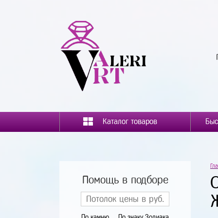
Каталог товаров
Гл
Помощь в подборе
По камню
По знаку Зодиака