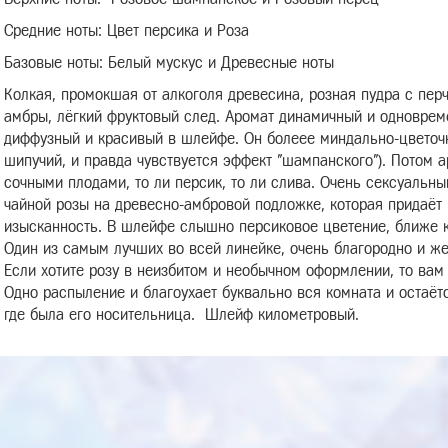
Средние ноты:
Цвет персика и Роза
Базовые ноты:
Белый мускус и Древесные ноты
Колкая, промокшая от алкоголя древесина, розная пудра с перч
амбры, лёгкий фруктовый след. Аромат динамичный и одноврем
диффузный и красивый в шлейфе.
Он болеее миндально-цветоч
шипучий, и правда чувствуется эффект "шампанского"). Потом а
сочными плодами, то ли персик, то ли слива.
Очень сексуальны
чайной розы на древесно-амбровой подложке, которая придаёт г
изысканность.
В шлейфе слышно персиковое цветение,
ближе к
Один из самым лучших во всей линейке, очень благородно и же
Если хотите розу в неизбитом и необычном оформлении, то вам
Одно распыление и благоухает буквально вся комната и остаёт
где была его носительница. Шлейф километровый.