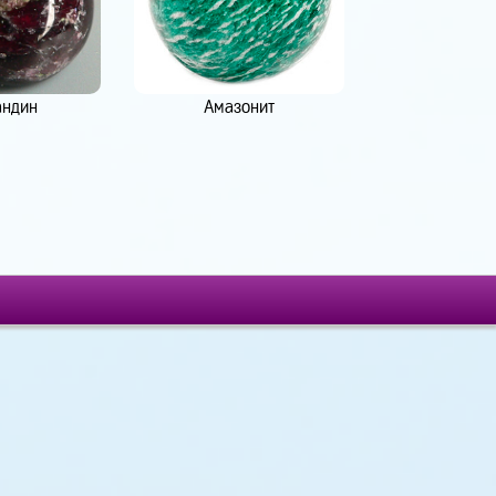
андин
Амазонит