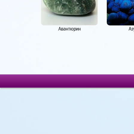
Авантюрин
Аз