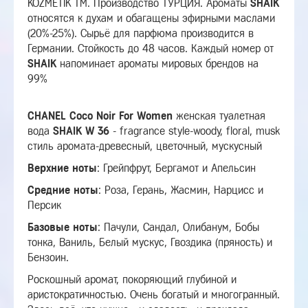
KOZMETIK TM. Производство ТУРЦИЯ. Ароматы
SHAIK
относятся к духам и обагащены эфирными маслами
(20%-25%). Сырьё для парфюма производится в
Германии. Стойкость до 48 часов. Каждый номер от
SHAIK
напоминает ароматы мировых брендов на
99%
CHANEL Coco Noir For Women
женская туалетная
вода
SHAIK W 36
-
fragrance style-woody, floral, musk
стиль аромата-древесный, цветочный, мускусный
Верхние ноты
:
Грейпфрут, Бергамот и Апельсин
Средние ноты
:
Роза, Герань, Жасмин, Нарцисс и
Персик
Базовые ноты
:
Пачули, Сандал, Олибанум, Бобы
тонка, Ваниль, Белый мускус, Гвоздика (пряность) и
Бензоин.
Роскошный аромат, покоряющий глубиной и
аристократичностью.
Очень богатый и многогранный.