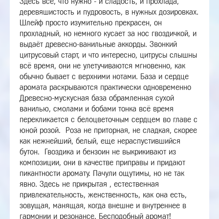
Здесь всё, что нужно - и сладость, и прохлада,
деревяшистость и пудровость, в нужных дозировках.
Шлейф просто изумительно прекрасен, он
прохладный, но немного кусает за нос гвоздичкой, и
выдаёт древесно-ванильные аккорды.
Звонкий
цитрусовый старт, и что интересно, цитрусы слышны
всё время, они не улетучиваются мгновенно, как
обычно бывает с верхними нотами. База и сердце
аромата раскрываются практически одновременно
Древесно-мускусная база обрамленная сухой
ванилью, смолами и бобами тонка всё время
перекликается с белоцветочным сердцем во главе с
юной розой. Роза не приторная, не сладкая, скорее
как нежнейший, белый, еще нераспустившийся
бутон. Гвоздика и бензоин не выкрикивают из
композиции, они в качестве приправы и придают
пикантности аромату. Пачули ощутимы, но не так
явно.
Здесь не прикрытая , естественная
привлекательность, женственность, как она есть,
зовущая, манящая, когда внешне и внутреннее в
гармонии и резонансе. Бесподобный аромат!