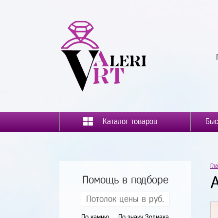
Каталог товаров
Гл
Помощь в подборе
По камню
По знаку Зодиака