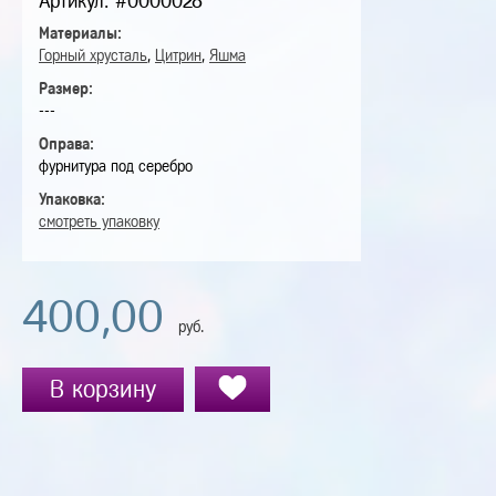
Артикул: #0000028
Материалы:
Горный хрусталь
,
Цитрин
,
Яшма
Размер:
---
Оправа:
фурнитура под серебро
Упаковка:
смотреть упаковку
400,00
руб.
В корзину