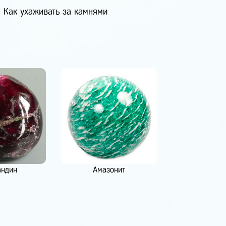
Как ухаживать за камнями
андин
Амазонит