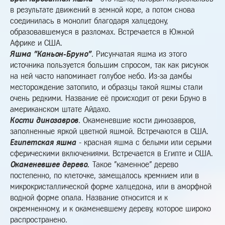
в результате движений в земной коре, а потом снова
соединилась в монолит благодаря халцедону,
образовавшемуся в разломах. Встречается в Южной
Африке и США.
Яшма "Каньон-Бруно"
. Рисунчатая яшма из этого
источника пользуется большим спросом, так как рисунок
на ней часто напоминает голубое небо. Из-за дамбы
месторождение затопило, и образцы такой яшмы стали
очень редкими. Название её происходит от реки Бруно в
американском штате Айдахо.
Кости динозавров
. Окаменевшие кости динозавров,
заполненные яркой цветной яшмой. Встречаются в США.
Египетская яшма
- красная яшма с белыми или серыми
сферическими включениями. Встречается в Египте и США.
Окаменевшее дерево.
Такое "каменное" дерево
постепенно, по клеточке, замещалось кремнием или в
микрокристаллической форме халцедона, или в аморфной
водной форме опала. Название относится и к
окремненному, и к окаменевшему дереву, которое широко
распространено.