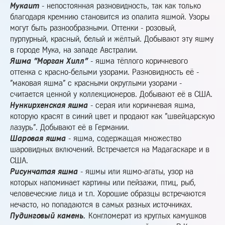
Мукаит
- непостоянная разновидность, так как только
благодаря кремнию становится из опалита яшмой. Узоры
могут быть разнообразными. Оттенки - розовый,
пурпурный, красный, белый и жёлтый. Добывают эту яшму
в городе Мука, на западе Австралии.
Яшма "Морган Хилл"
- яшма тёплого коричневого
оттенка с красно-белыми узорами. Разновидность её -
"маковая яшма" с красными округлыми узорами -
считается ценной у коллекционеров. Добывают её в США.
Нункирхенская яшма
- серая или коричневая яшма,
которую красят в синий цвет и продают как "швейцарскую
лазурь". Добывают её в Германии.
Шаровая яшма
- яшма, содержащая множество
шаровидных включений. Встречается на Мадагаскаре и в
США.
Рисунчатая яшма
- яшмы или яшмо-агаты, узор на
которых напоминает картины или пейзажи, птиц, рыб,
человеческие лица и т.п. Хорошие образцы встречаются
нечасто, но попадаются в самых разных источниках.
Пудинговый камень.
Конгломерат из круглых камушков