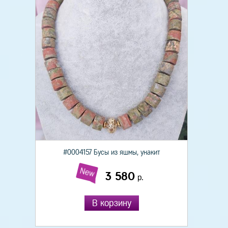
#0004157 Бусы из яшмы, унакит
New
3 580
р.
В корзину