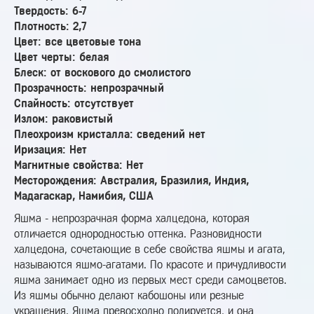
Твердость: 6-7
Плотность: 2,7
Цвет: все цветовые тона
Цвет черты: белая
Блеск: от воскового до смолистого
Прозрачность: непрозрачный
Спайность: отсутствует
Излом: раковистый
Плеохроизм кристалла: сведений нет
Иризация: Нет
Магнитные свойства: Нет
Месторождения: Австралия, Бразилия, Индия,
Мадагаскар, Намибия, США
Яшма - непрозрачная форма халцедона, которая
отличается однородностью оттенка. Разновидности
халцедона, сочетающие в себе свойства яшмы и агата,
называются яшмо-агатами. По красоте и причудливости
яшма занимает одно из первых мест среди самоцветов.
Из яшмы обычно делают кабошоны или резные
украшения. Яшма превосходно полируется, и она