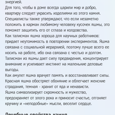
энергией.
Для того, чтобы в доме всегда царили мир и добро,
квартиру следует украсить изделиями из этого камня.
Специалисты также утверждают, что если незаметно
положить в карман любимому человеку кусочек яшмы, это
поможет защитить его от сглаза и колдовства.
Как талисман яшма хороша для научных работников:
придает неутомимость в повторении экспериментов. Яшма
связана с социальной иерархией, поэтому лучше всего ее
носить на работе, ибо она связана с честью и долгом.
Талисман из яшмы дает силу предвидения, концентрирует
внимание и усиливает инстинкт на маленькие деловые
выгоды.
Как амулет яшма врачует память и восстанавливает силы.
Красная яшма обостряет обоняние и облегчает женские
страдания, темная - хранит от яда и ненависти.
Яшма символизирует скромность и мужество,
предохраняет от злого рока и приносит счастье, отгоняет
кручину и «неподобные» мысли, веселит сердце.
Лечебные свойства камня.