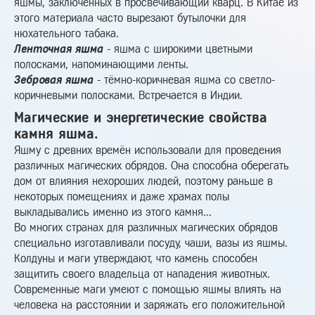
яшмы, заключенных в просвечивающий кварц. В Китае из
этого материала часто вырезают бутылочки для
нюхательного табака.
Ленточная яшма
- яшма с широкими цветными
полосками, напоминающими ленты.
Зебровая яшма
- тёмно-коричневая яшма со светло-
коричневыми полосками. Встречается в Индии.
Магические и энергетические свойства
камня яшма.
Яшму с древних времён использовали для проведения
различных магических обрядов. Она способна оберегать
дом от влияния нехороших людей, поэтому раньше в
некоторых помещениях и даже храмах полы
выкладывались именно из этого камня...
Во многих странах для различных магических обрядов
специально изготавливали посуду, чаши, вазы из яшмы.
Колдуны и маги утверждают, что камень способен
защитить своего владельца от нападения животных.
Современные маги умеют с помощью яшмы влиять на
человека на расстоянии и заряжать его положительной