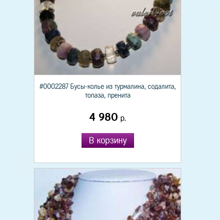
#0002287 Бусы-колье из турмалина, содалита,
топаза, пренита
4 980
р.
В корзину