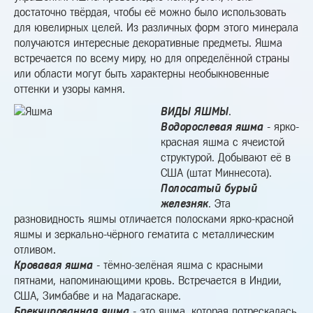
достаточно твёрдая, чтобы её можно было использовать
для ювелирных целей. Из различных форм этого минерала
получаются интересные декоративные предметы. Яшма
встречается по всему миру, но для определённой страны
или области могут быть характерны необыкновенные
оттенки и узоры камня.
ВИДЫ ЯШМЫ
.
Водорослевая яшма
- ярко-
красная яшма с ячеистой
структурой. Добывают её в
США (штат Миннесота).
Полосатый бурый
железняк
. Эта
разновидность яшмы отличается полосками ярко-красной
яшмы и зеркально-чёрного гематита с металлическим
отливом.
Кровавая яшма
- тёмно-зелёная яшма с красными
пятнами, напоминающими кровь. Встречается в Индии,
США, Зимбабве и на Мадагаскаре.
Брекчированная яшма
- это яшма, которая потрескалась