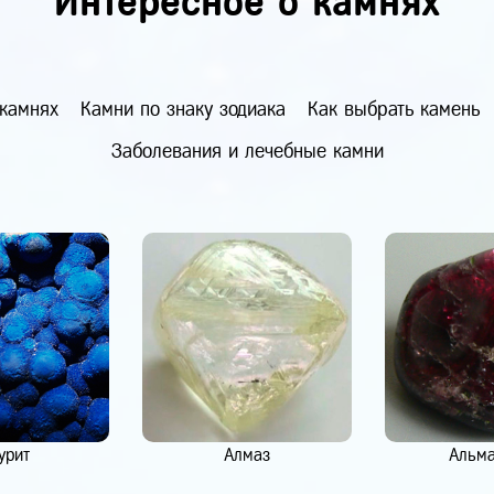
Интересное о камнях
 камнях
Камни по знаку зодиака
Как выбрать камень
Заболевания и лечебные камни
урит
Алмаз
Альм