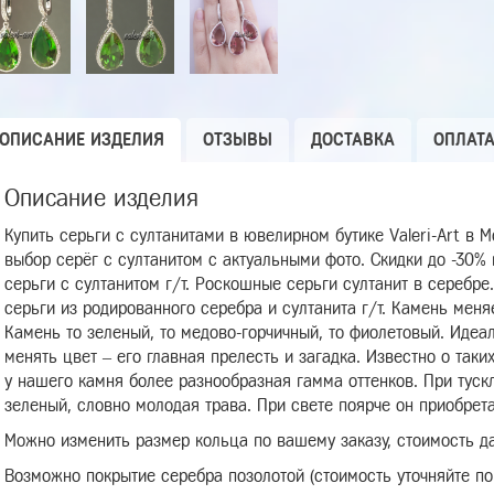
ОПИСАНИЕ ИЗДЕЛИЯ
ОТЗЫВЫ
ДОСТАВКА
ОПЛАТ
Описание изделия
Купить серьги с султанитами в ювелирном бутике Valeri-Art в
выбор серёг с султанитом с актуальными фото. Скидки до -30%
серьги с султанитом г/т. Роскошные серьги султанит в серебре
серьги из родированного серебра и султанита г/т. Камень меня
Камень то зеленый, то медово-горчичный, то фиолетовый. Идеа
менять цвет – его главная прелесть и загадка. Известно о таки
у нашего камня более разнообразная гамма оттенков. При тус
зеленый, словно молодая трава. При свете поярче он приобрета
Можно изменить размер кольца по вашему заказу, стоимость да
Возможно покрытие серебра позолотой (стоимость уточняйте по