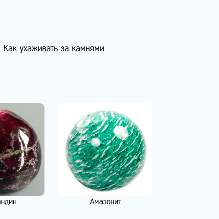
Как ухаживать за камнями
андин
Амазонит