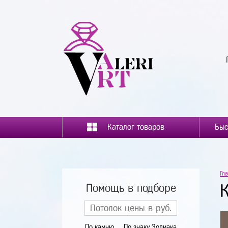
Каталог товаров
Гл
Помощь в подборе
По камню
По знаку Зодиака