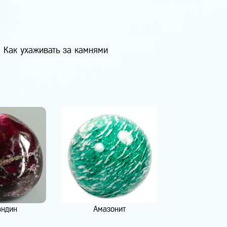
Как ухаживать за камнями
андин
Амазонит