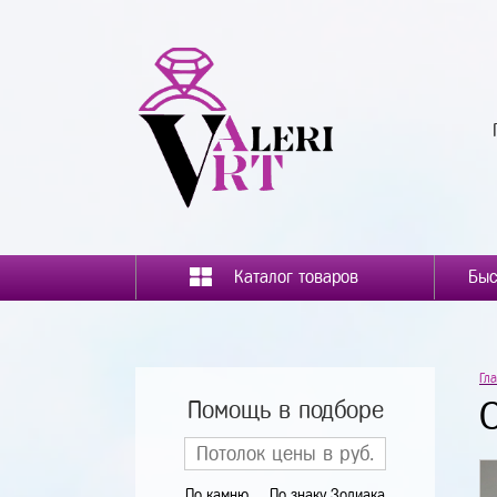
Каталог товаров
Гл
Помощь в подборе
По камню
По знаку Зодиака