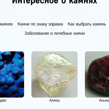
Интересное о камнях
 камнях
Камни по знаку зодиака
Как выбрать камень
Заболевания и лечебные камни
урит
Алмаз
Альм