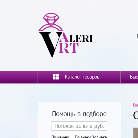
Каталог товаров
Гл
Помощь в подборе
По камню
По знаку Зодиака