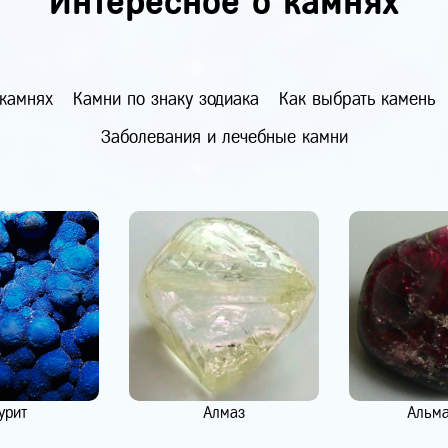
Интересное о камнях
 камнях
Камни по знаку зодиака
Как выбрать камень
Заболевания и лечебные камни
урит
Алмаз
Альм