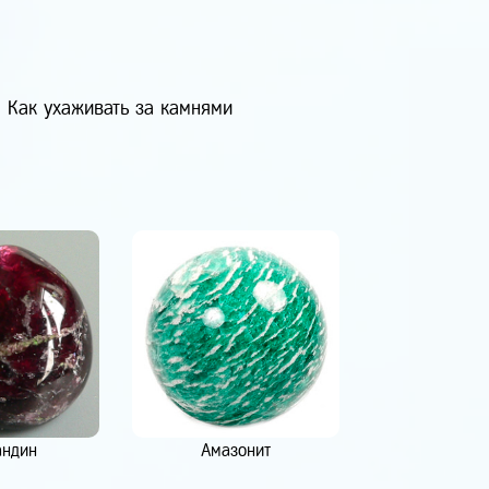
Как ухаживать за камнями
андин
Амазонит