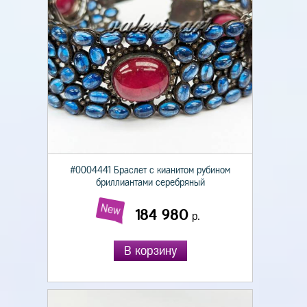
#0004441 Браслет с кианитом рубином
бриллиантами серебряный
New
184 980
р.
В корзину