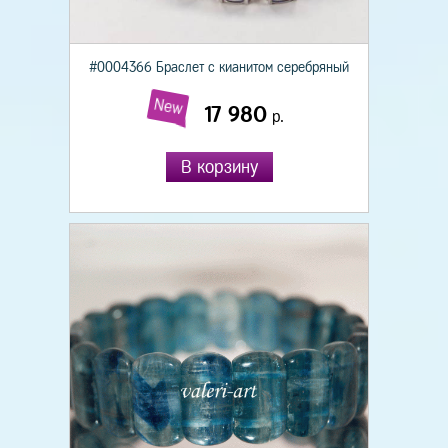
#0004366 Браслет с кианитом серебряный
New
17 980
р.
В корзину