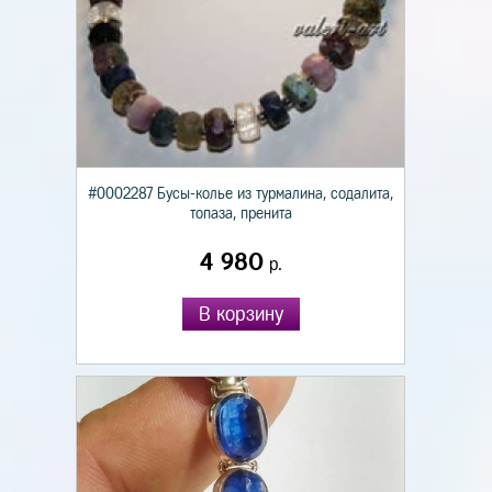
#0002287 Бусы-колье из турмалина, содалита,
топаза, пренита
4 980
р.
В корзину