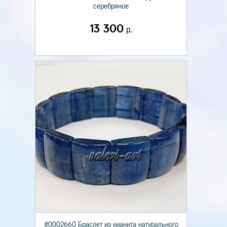
серебряное
13 300
р.
#0002660 Браслет из кианита натурального