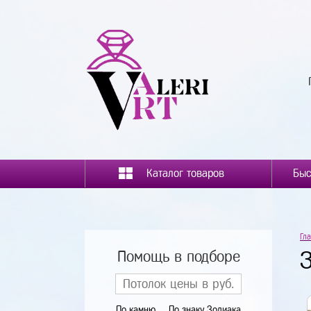
Каталог товаров
Гл
Помощь в подборе
По камню
По знаку Зодиака