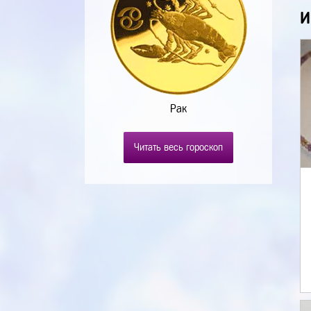
И
Рак
Читать весь гороскоп