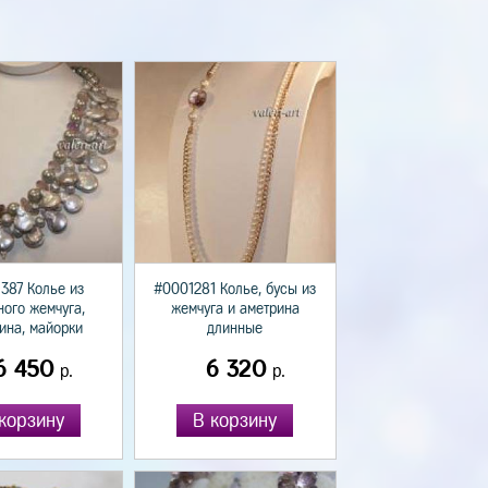
387 Колье из
#0001281 Колье, бусы из
ного жемчуга,
жемчуга и аметрина
ина, майорки
длинные
6 450
6 320
р.
р.
корзину
В корзину