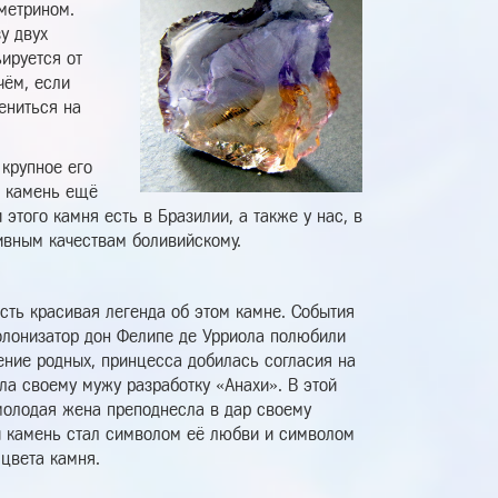
метрином.
у двух
ируется от
чём, если
ениться на
 крупное его
т камень ещё
того камня есть в Бразилии, а также у нас, в
ивным качествам боливийскому.
сть красивая легенда об этом камне. События
колонизатор дон Фелипе де Урриола полюбили
ение родных, принцесса добилась согласия на
а своему мужу разработку «Анахи». В этой
молодая жена преподнесла в дар своему
 и камень стал символом её любви и символом
 цвета камня.