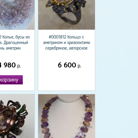
 Колье, бусы из
#0001812 Кольцо с
а. Драгоценный
аметрином и хризолитами
нь аметрин
серебряное, авторское
4 980
6 600
р.
р.
корзину