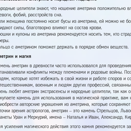
родные целители знают, что ношение аметрина положительно вл
евоги, фобий, расстройств сна.
ли женщина постоянно носит бусы из аметрина, ей можно не бо
идают силы, благотворно влияют на состав крови.
ошки и кулоны из аметрина рекомендуется носить тем, кто стра
еры.
льцо с аметрином поможет держать в порядке обмен веществ.
метрин и магия
мень аметрин в древности часто использовался для проведени
танавливали конфликты между племенами и родовые войны. Поэ
дям, которые хотят избежать в свой жизни и работе споров и с
тешественникам, военным и людям других профессий, связанны
ень любят аметрин экстрасенсы и народные целители, так как о
купаете камень для использования в магической практике, вам 
иобрести авторские украшения из аметрина, которые сохраняют
точки зрения астрологов, аметрин – это камень Стрельцов, Льв
анеты Уран и Меркурий, имена – Наталья и Иван, Александр, Ки
я усиления магического действия этого камня рекомендуется за