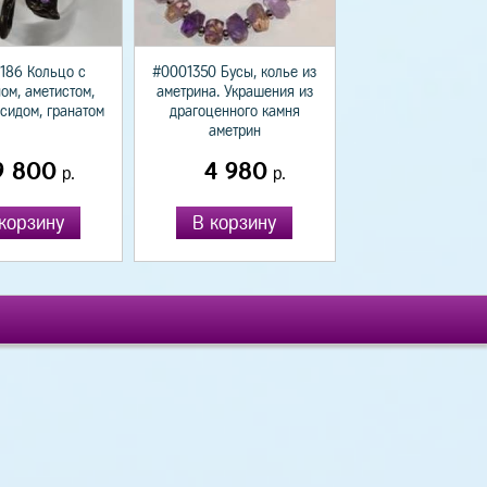
186 Кольцо с
#0001350 Бусы, колье из
ом, аметистом,
аметрина. Украшения из
сидом, гранатом
драгоценного камня
аметрин
9 800
4 980
р.
р.
корзину
В корзину