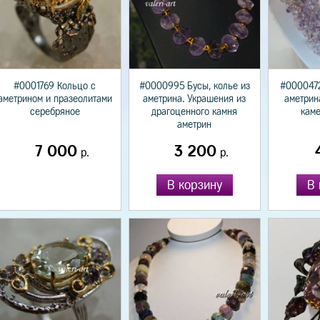
#0001769 Кольцо с
#0000995 Бусы, колье из
#0000472
аметрином и празеолитами
аметрина. Украшения из
аметрин
серебряное
драгоценного камня
каме
аметрин
7 000
3 200
р.
р.
В корзину
В 