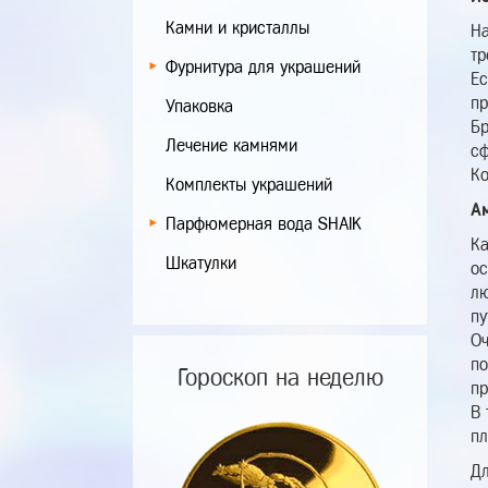
Камни и кристаллы
На
тр
Фурнитура для украшений
Ес
пр
Упаковка
Бр
Лечение камнями
сф
Ко
Комплекты украшений
А
Парфюмерная вода SHAIK
Ка
Шкатулки
ос
лю
пу
Оч
по
Гороскоп на неделю
пр
В 
пл
Дл