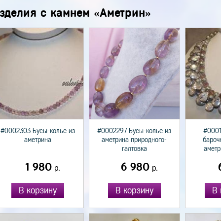
зделия с камнем «Аметрин»
#0002303 Бусы-колье из
#0002297 Бусы-колье из
#0001
аметрина
аметрина природного-
бароч
галтовка
аметр
1 980
6 980
р.
р.
В корзину
В корзину
В 