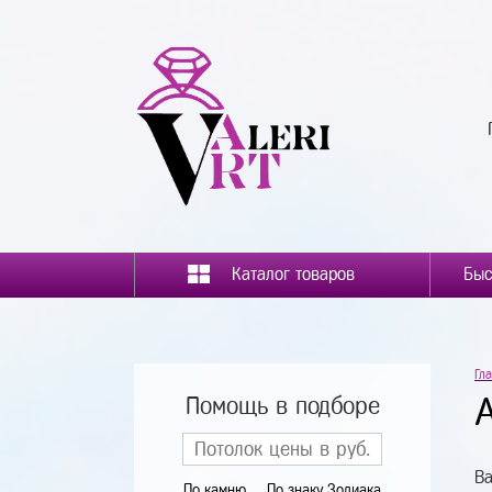
Каталог товаров
Гл
Помощь в подборе
Ва
По камню
По знаку Зодиака