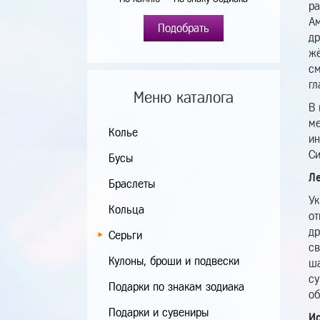
ра
Ам
Подобрать
др
жё
см
гл
Меню каталога
В 
ме
Колье
ин
Си
Бусы
Л
Браслеты
Ук
Кольца
от
др
Серьги
св
Кулоны, броши и подвески
ша
су
Подарки по знакам зодиака
об
Подарки и сувениры
И