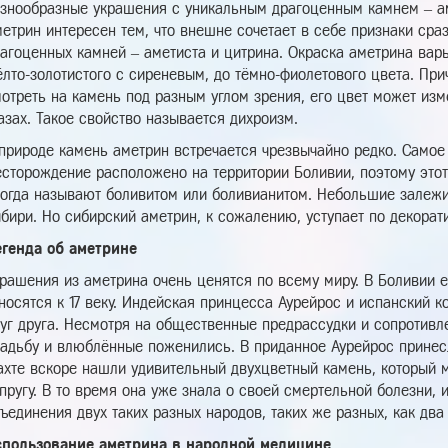
знообразные украшения с уникальным драгоценным камнем – а
етрин интересен тем, что внешне сочетает в себе признаки сраз
агоценных камней – аметиста и цитрина. Окраска аметрина варь
лто-золотистого с сиреневым, до тёмно-фиолетового цвета. При
отреть на камень под разным углом зрения, его цвет может изм
азах. Такое свойство называется дихроизм.
природе камень аметрин встречается чрезвычайно редко. Самое
сторождение расположено на территории Боливии, поэтому это
огда называют боливитом или боливианитом. Небольшие залежи э
бири. Но сибирский аметрин, к сожалению, уступает по декорат
егенда об аметрине
рашения из аметрина очень ценятся по всему миру. В Боливии е
носятся к 17 веку. Индейская принцесса Аурейрос и испанский 
уг друга. Несмотря на общественные предрассудки и сопротивл
адьбу и влюблённые поженились. В приданное Аурейрос принесл
хте вскоре нашли удивительный двухцветный камень, который 
пругу. В то время она уже знала о своей смертельной болезни,
ъединения двух таких разных народов, таких же разных, как два
спользование аметрина в народной медицине