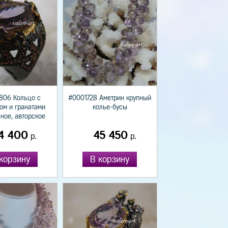
806 Кольцо с
#0001728 Аметрин крупный
ом и гранатами
колье-бусы
ное, авторское
4 400
45 450
р.
р.
корзину
В корзину