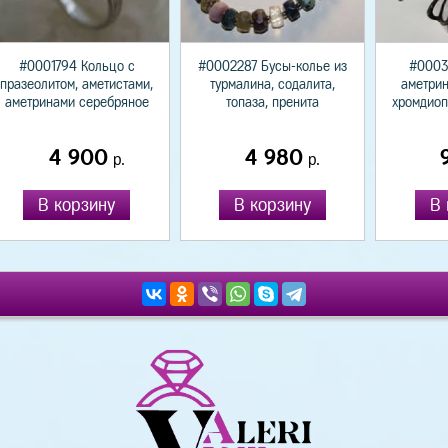
#0001794 Кольцо с
#0002287 Бусы-колье из
#0003
празеолитом, аметистами,
турмалина, содалита,
аметрин
аметринами серебряное
топаза, пренита
хромдиоп
4 900
4 980
р.
р.
В корзину
В корзину
В 