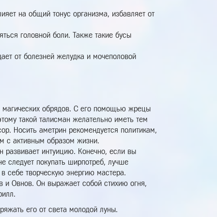
ияет на общий тонус организма, избавляет от
яться головной боли. Также такие бусы
дает от болезней желудка и мочеполовой
я магических обрядов. С его помощью жрецы
тому такой талисман желательно иметь тем
сор. Носить аметрин рекомендуется политикам,
м с активным образом жизни.
н развивает интуицию. Конечно, если вы
не следует покупать ширпотреб, лучше
 в себе творческую энергию мастера.
ов и Овнов. Он выражает собой стихию огня,
рилл.
ряжать его от света молодой луны.