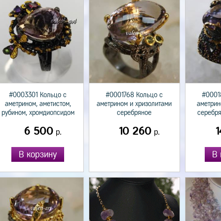
#0003301 Кольцо с
#0001768 Кольцо с
#0001
аметрином, аметистом,
аметрином и хризолитами
аметрин
рубином, хромдиопсидом
серебряное
серебря
6 500
10 260
1
р.
р.
В корзину
В 