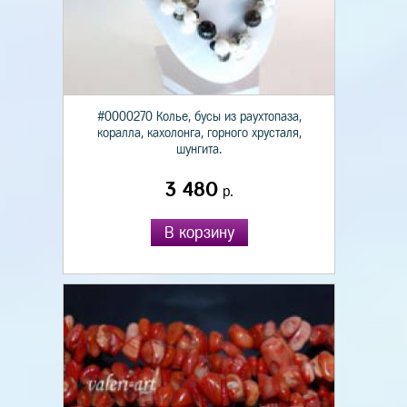
#0000270 Колье, бусы из раухтопаза,
коралла, кахолонга, горного хрусталя,
шунгита.
3 480
р.
В корзину