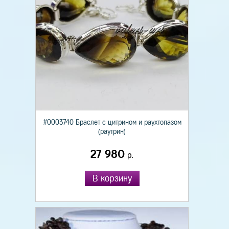
#0003740 Браслет с цитрином и раухтопазом
(раутрин)
27 980
р.
В корзину