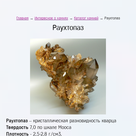
Главная
→
Интересное о камнях
→
Каталог камней
→ Раухтопаз
Раухтопаз
Раухтопаз
– кристаллическая разновидность кварца
Твердость
7,0 по шкале Мооса
Плотность
- 2,5-2,8 г/см3,