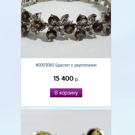
#0003085 Браслет с раухтопазом
15 400
р.
В корзину