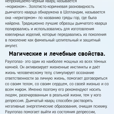
непроницаемо-чёрный кварц называется
«морионом». Золотисто-коричневая разновидность
дымчатого кварца обнаружена в Шотландии, называется
она «кернгормом» по названию гряды гор, где была
найдена. Традиционно лучшие образцы дымчатого кварца
полировались и использовались для изготовления
ювелирных изделий, которые передавались из поколения
в поколение как фамильный целительный и защитный
амулет.
Магические и лечебные свойства.
Раухтопаз- это один из наиболее мощных из всех тёмных
камней. Он активизирует жизненные инстинкты и даёт
жизнь человеческому телу, стимулирует осознание
ответственности за личную жизнь, помогает договориться
со своим телом, со своим сердцем, со своей жизнью и со
всем миром. Именно поэтому его рекомендуют носить
людям, разочарованным в реальной жизни, тем у кого
депрессия. Дымчатый кварц способен растворять
негативные энергетические образования, очищая психику.
Раухтопаз помогает выйти из состояния депрессии,