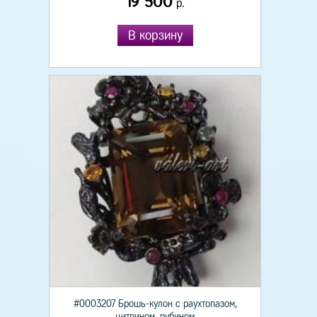
19 500
р.
В корзину
#0003207 Брошь-кулон с раухтопазом,
цитрином, рубином