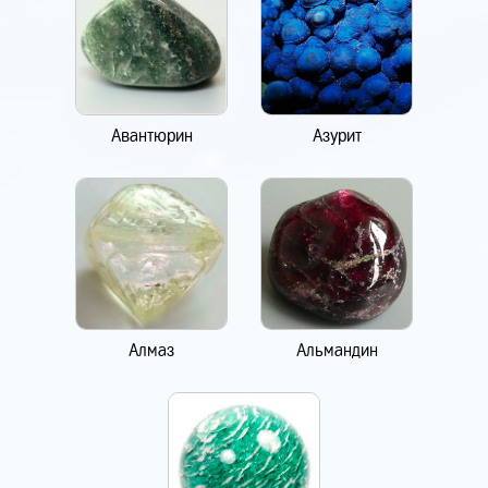
Авантюрин
Азурит
Алмаз
Альмандин