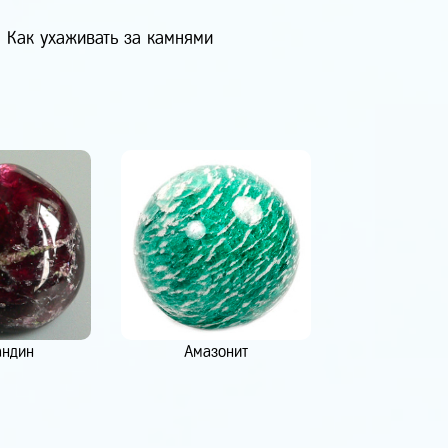
Как ухаживать за камнями
андин
Амазонит