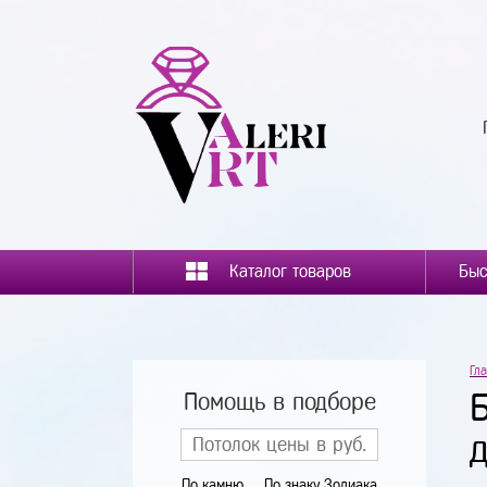
Каталог товаров
Гл
Помощь в подборе
По камню
По знаку Зодиака