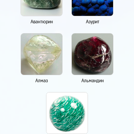
Авантюрин
Азурит
Алмаз
Альмандин