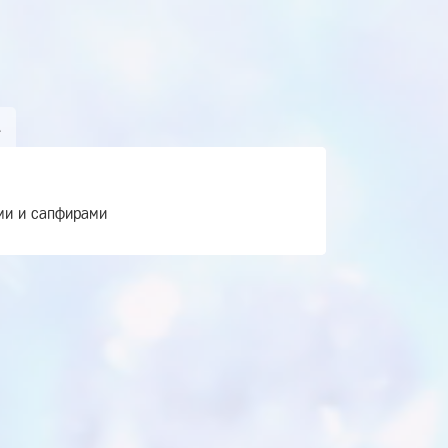
А
ми и сапфирами