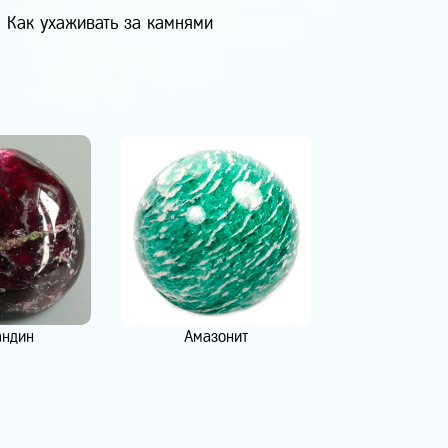
Как ухаживать за камнями
андин
Амазонит