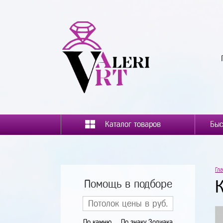
Каталог товаров
Гл
Помощь в подборе
По камню
По знаку Зодиака