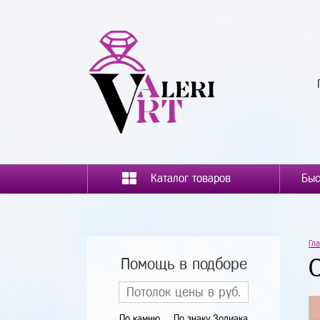
Каталог товаров
Гл
Помощь в подборе
По камню
По знаку Зодиака