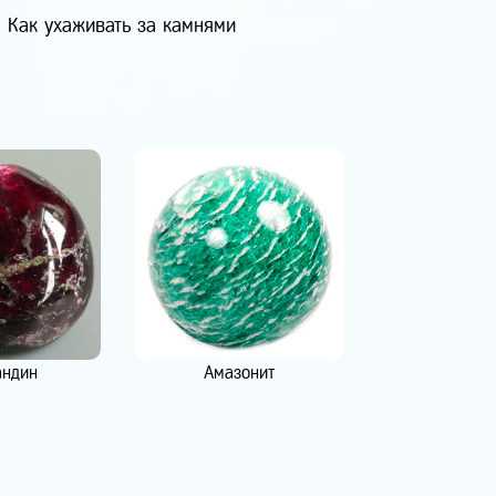
Как ухаживать за камнями
андин
Амазонит